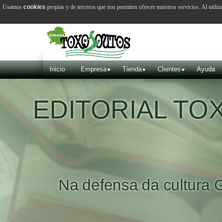
Usamos
cookies
propias y de terceros que nos permiten ofrecer nuestros servicios. Al utiliz
Inicio
Empresa
Tienda
Clientes
Ayuda
EDITORIAL T
Na defensa da cultura 