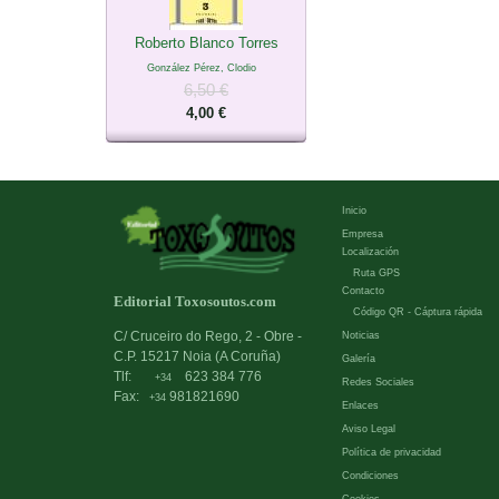
Roberto Blanco Torres
González Pérez, Clodio
6,50 €
4,00 €
Inicio
Empresa
Localización
Ruta GPS
Contacto
Editorial Toxosoutos.com
Código QR - Cáptura rápida
C/ Cruceiro do Rego, 2 - Obre -
Noticias
C.P. 15217 Noia (A Coruña)
Galería
Tlf:
623 384 776
+34
Redes Sociales
Fax:
981821690
+34
Enlaces
Aviso Legal
Política de privacidad
Condiciones