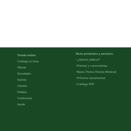
Otros productos y servicios
Tienda online
-
¿Quieres publicar?
Catálogo en línea
-
Premios y convocatorias
Ofertas
-
Bases Premio Historia Medieval
Novedades
-
Próximos lanzamientos
Autores
-
Católogo PDF
Clientes
Pedidos
Condiciones
Ayuda