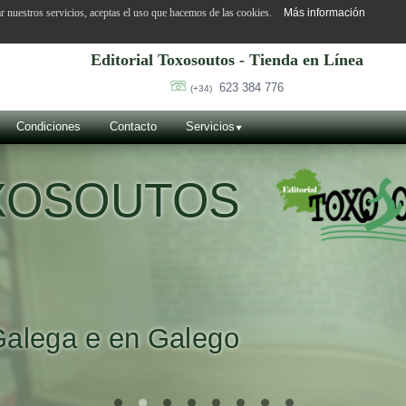
ar nuestros servicios, aceptas el uso que hacemos de las cookies.
Más información
Editorial Toxosoutos - Tienda en Línea
623 384 776
(+34)
Condiciones
Contacto
Servicios
OXOSOUTOS
Galega e en Galego