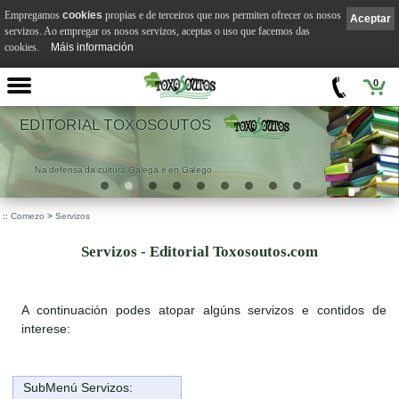
Empregamos
cookies
propias e de terceiros que nos permiten ofrecer os nosos
Aceptar
servizos. Ao empregar os nosos servizos, aceptas o uso que facemos das
cookies.
Máis información
0
EDITORIAL TOXOSOUTOS
Na defensa da cultura Galega e en Galego
::
Comezo
>
Servizos
Servizos - Editorial Toxosoutos.com
A continuación podes atopar algúns servizos e contidos de
interese:
SubMenú Servizos: