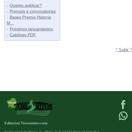
Queres publicar?
:.
Premios e convocatorias
:.
Bases Premio Historia
:.
M...
Próximos lanzamientos
:.
Católogo PDF
:.
^ Subir ^
Editorial Toxosoutos.com