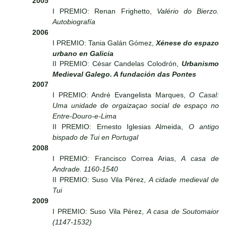
2005
I PREMIO: Renan Frighetto,
Valério do Bierzo.
Autobiografía
2006
I PREMIO: Tania Galán Gómez,
Xénese do espazo
urbano en Galicia
II PREMIO: César Candelas Colodrón,
Urbanismo
Medieval Galego. A fundación das Pontes
2007
I PREMIO: André Evangelista Marques,
O Casal:
Uma unidade de orgaizaçao social de espaço no
Entre-Douro-e-Lima
II PREMIO: Ernesto Iglesias Almeida,
O antigo
bispado de Tui en Portugal
2008
I PREMIO: Francisco Correa Arias,
A casa de
Andrade. 1160-1540
II PREMIO: Suso Vila Pérez,
A cidade medieval de
Tui
2009
I PREMIO: Suso Vila Pérez,
A casa de Soutomaior
(1147-1532)