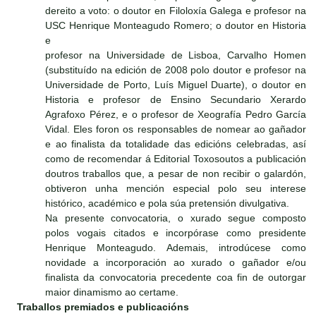
dereito a voto: o doutor en Filoloxía Galega e profesor na
USC Henrique Monteagudo Romero; o doutor en Historia
e
profesor na Universidade de Lisboa, Carvalho Homen
(substituído na edición de 2008 polo doutor e profesor na
Universidade de Porto, Luís Miguel Duarte), o doutor en
Historia e profesor de Ensino Secundario Xerardo
Agrafoxo Pérez, e o profesor de Xeografía Pedro García
Vidal. Eles foron os responsables de nomear ao gañador
e ao finalista da totalidade das edicións celebradas, así
como de recomendar á Editorial Toxosoutos a publicación
doutros traballos que, a pesar de non recibir o galardón,
obtiveron unha mención especial polo seu interese
histórico, académico e pola súa pretensión divulgativa.
Na presente convocatoria, o xurado segue composto
polos vogais citados e incorpórase como presidente
Henrique Monteagudo. Ademais, introdúcese como
novidade a incorporación ao xurado o gañador e/ou
finalista da convocatoria precedente coa fin de outorgar
maior dinamismo ao certame.
Traballos premiados e publicacións