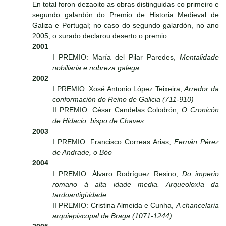
En total foron dezaoito as obras distinguidas co primeiro e
segundo galardón do Premio de Historia Medieval de
Galiza e Portugal; no caso do segundo galardón, no ano
2005, o xurado declarou deserto o premio.
2001
I PREMIO: María del Pilar Paredes,
Mentalidade
nobiliaria e nobreza galega
2002
I PREMIO: Xosé Antonio López Teixeira,
Arredor da
conformación do Reino de Galicia (711-910)
II PREMIO: César Candelas Colodrón,
O Cronicón
de Hidacio, bispo de Chaves
2003
I PREMIO: Francisco Correas Arias,
Fernán Pérez
de Andrade, o Bóo
2004
I PREMIO: Álvaro Rodríguez Resino,
Do imperio
romano á alta idade media. Arqueoloxía da
tardoantigüidade
II PREMIO: Cristina Almeida e Cunha,
A chancelaria
arquiepiscopal de Braga (1071-1244)