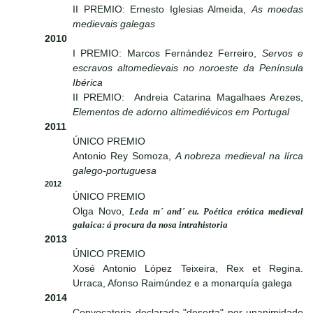
II PREMIO: Ernesto Iglesias Almeida,
As moedas
medievais galegas
2010
I PREMIO: Marcos Fernández Ferreiro,
Servos e
escravos altomedievais no noroeste da Península
Ibérica
II PREMIO: Andreia Catarina Magalhaes Arezes,
Elementos de adorno altimediévicos em Portugal
2011
ÚNICO PREMIO
Antonio Rey Somoza,
A nobreza medieval na lírca
galego-portuguesa
2012
ÚNICO PREMIO
Olga Novo,
Leda m´ and´ eu. Poética erótica medieval
galaica: á procura da nosa intrahistoria
2013
ÚNICO PREMIO
Xosé Antonio López Teixeira, Rex et Regina.
Urraca, Afonso Raimúndez e a monarquía galega
2014
Convocatoria declarada "deserta" por unanimidade