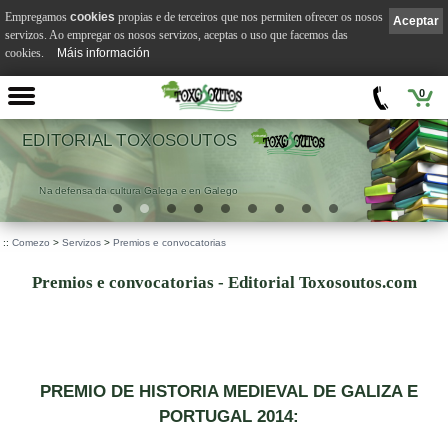
Empregamos
cookies
propias e de terceiros que nos permiten ofrecer os nosos
Aceptar
servizos. Ao empregar os nosos servizos, aceptas o uso que facemos das
cookies.
Máis información
0
EDITORIAL TOXOSOUTOS
Na defensa da cultura Galega e en Galego
::
Comezo
>
Servizos
>
Premios e convocatorias
Premios e convocatorias - Editorial Toxosoutos.com
PREMIO DE HISTORIA MEDIEVAL DE GALIZA E
PORTUGAL 2014: