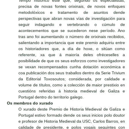
Tempo histórico este que, segundo os especialistas,
precisa de novas fontes orixinais, de novos enfoques
metodolóxicos e tratamento de asuntos dende
perspectivas que abran novas vías de investigación para
seguir indagando e vertebrando o cúmulo de
acontecementos que se sucederon nese período. Ano
tras ano foi aumentando o número de orixinais recibidos,
salientando a importancia que este premio adquiriu entre
os historiadores que, a día de hoxe, o sitúan como
referente, xa que á maioría deles ofréceselles a
posibilidade de que os seus esforzos como investigadores
se vexan recompensados cunha dotación económica e
coa publicación dos seus traballos dentro da Serie Trivium
da Editorial Toxosoutos; considerada, por calidade e
volume de títulos, como a colección de maior prestixio en
cuestións referidas á historia medieval de Galiza e
Portugal dentro do territorio galego.
Os membros do xurado
O xurado deste Premio de Historia Medieval de Galiza e
Portugal estivo formado dende os seus inicios polo doutor
e profesor de Historia Medieval da USC, Carlos Barros, en
calidade de presidente, e polos vogais seguintes con