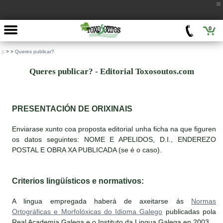
0
::
>
>
Queres publicar?
Queres publicar? - Editorial Toxosoutos.com
PRESENTACIÓN DE ORIXINAIS
Enviarase xunto coa proposta editorial unha ficha na que figuren
os datos seguintes: NOME E APELIDOS, D.I., ENDEREZO
POSTAL E OBRA XA PUBLICADA (se é o caso).
Criterios lingüísticos e normativos:
A lingua empregada haberá de axeitarse ás
Normas
Ortográficas e Morfolóxicas do Idioma Galego
publicadas pola
Real Academia Galega e o Instituto da Lingua Galega en 2003