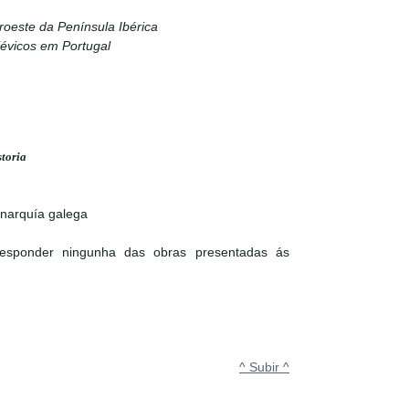
roeste da Península Ibérica
évicos em Portugal
storia
onarquía galega
responder ningunha das obras presentadas ás
^ Subir ^