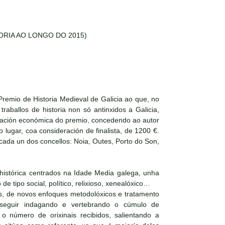
RIA AO LONGO DO 2015)
remio de Historia Medieval de Galicia ao que, no
aballos de historia non só antinxidos a Galicia,
otación económica do premio, concedendo ao autor
lugar, coa consideración de finalista, de 1200 €.
 cada un dos concellos: Noia, Outes, Porto do Son,
 histórica centrados na Idade Media galega, unha
e tipo social, político, relixioso, xenealóxico…
ais, de novos enfoques metodolóxicos e tratamento
 seguir indagando e vertebrando o cúmulo de
 número de orixinais recibidos, salientando a