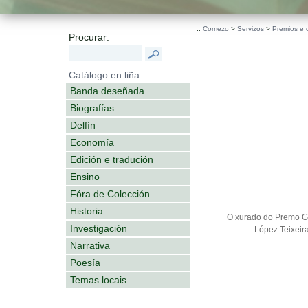
::
Comezo
>
Servizos
>
Premios e 
Procurar:
Catálogo en liña:
Banda deseñada
Biografías
Delfín
Economía
Edición e tradución
Ensino
Fóra de Colección
Historia
O xurado do Premo Ga
Investigación
López Teixeir
Narrativa
Poesía
Temas locais