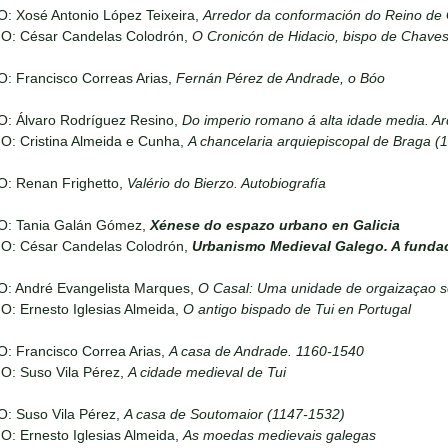
: Xosé Antonio López Teixeira,
Arredor da conformación do Reino de 
IO: César Candelas Colodrón,
O Cronicón de Hidacio, bispo de Chave
: Francisco Correas Arias,
Fernán Pérez de Andrade, o Bóo
O: Álvaro Rodríguez Resino,
Do imperio romano á alta idade media. Ar
O: Cristina Almeida e Cunha,
A chancelaria arquiepiscopal de Braga (
O: Renan Frighetto,
Valério do Bierzo. Autobiografía
O: Tania Galán Gómez,
Xénese do espazo urbano en Galicia
IO: César Candelas Colodrón,
Urbanismo Medieval Galego. A funda
O: André Evangelista Marques,
O Casal: Uma unidade de orgaizaçao s
O: Ernesto Iglesias Almeida,
O antigo bispado de Tui en Portugal
: Francisco Correa Arias,
A casa de Andrade. 1160-1540
O: Suso Vila Pérez,
A cidade medieval de Tui
O: Suso Vila Pérez,
A casa de Soutomaior (1147-1532)
O: Ernesto Iglesias Almeida,
As moedas medievais galegas