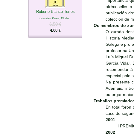
importancia qu
ofréceselles 
Roberto Blanco Torres
publicación do
González Pérez, Clodio
colección de ma
6,50 €
Os membros do xu
4,00 €
O xurado dest
Historia Medie
Galega e prof
profesor na Un
Luís Miguel Du
García Vidal. 
recomendar á E
especial polo s
Na presente c
Ademais, intr
outorgar maio
Traballos premiado
En total foron
caso do segund
2001
I PREMIO
2002