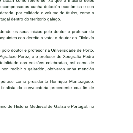
o sitúan como referente, xa que á maioría deles
an recompensados cunha dotación económica e coa
siderada, por calidade e volume de títulos, como a
tugal dentro do territorio galego.
dende os seus inicios polo doutor e profesor de
eguintes con dereito a voto: o doutor en Filoloxía
 polo doutor e profesor na Universidade de Porto,
 Agrafoxo Pérez, e o profesor de Xeografía Pedro
totalidade das edicións celebradas, así como de
e non recibir o galardón, obtiveron unha mención
orpórase como presidente Henrique Monteagudo.
inalista da convocatoria precedente coa fin de
mio de Historia Medieval de Galiza e Portugal; no