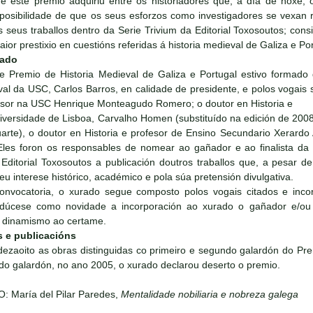
e este premio adquiriu entre os historiadores que, a día de hoxe, 
a posibilidade de que os seus esforzos como investigadores se vex
s seus traballos dentro da Serie Trivium da Editorial Toxosoutos; con
ior prestixio en cuestións referidas á historia medieval de Galiza e Por
rado
e Premio de Historia Medieval de Galiza e Portugal estivo formado 
val da USC, Carlos Barros, en calidade de presidente, e polos vogais s
esor na USC Henrique Monteagudo Romero; o doutor en Historia e
iversidade de Lisboa, Carvalho Homen (substituído na edición de 2008
arte), o doutor en Historia e profesor de Ensino Secundario Xerardo
Eles foron os responsables de nomear ao gañador e ao finalista da 
ditorial Toxosoutos a publicación doutros traballos que, a pesar d
eu interese histórico, académico e pola súa pretensión divulgativa.
onvocatoria, o xurado segue composto polos vogais citados e inc
odúcese como novidade a incorporación ao xurado o gañador e/ou f
r dinamismo ao certame.
s e publicacións
 dezaoito as obras distinguidas co primeiro e segundo galardón do Pre
o galardón, no ano 2005, o xurado declarou deserto o premio.
: María del Pilar Paredes,
Mentalidade nobiliaria e nobreza galega