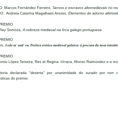
O: Marcos Fernández Ferreiro,
Servos e escravos altomedievais no no
IO: Andreia Catarina Magalhaes Arezes,
Elementos de adorno altimedi
PREMIO
 Rey Somoza,
A nobreza medieval na lírca galego-portuguesa
PREMIO
vo,
Leda m´ and´ eu. Poética erótica medieval galaica: á procura da nosa intrahi
PREMIO
onio López Teixeira, Rex et Regina. Urraca, Afonso Raimúndez e a m
toria declarada "deserta" por unanimidade do xurado por non 
ísticas do premio.