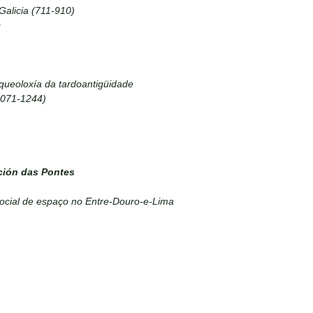
Galicia (711-910)
s
queoloxía da tardoantigüidade
1071-1244)
ción das Pontes
ocial de espaço no Entre-Douro-e-Lima