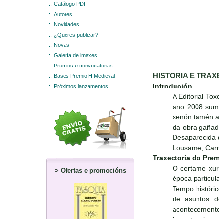
:.
Catálogo PDF
:.
Autores
:.
Novidades
:.
¿Queres publicar?
:.
Novas
:.
Galería de imaxes
:.
Premios e convocatorias
HISTORIA E TRAX
:.
Bases Premio H Medieval
Introdución
:.
Próximos lanzamentos
A Editorial To
ano 2008 sumou
senón tamén a 
da obra gañado
Desaparecida d
Lousame, Carn
Traxectoria do Prem
O certame xurd
>
Ofertas e promocións
época particula
Tempo históric
de asuntos d
acontecemento