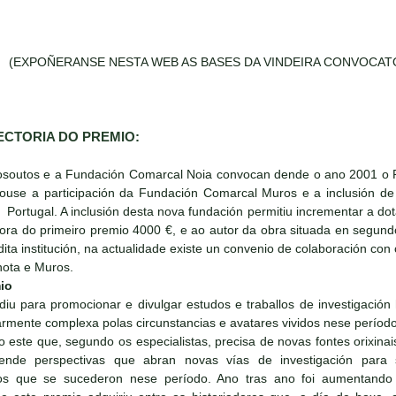
(EXPOÑERANSE NESTA WEB AS BASES DA VINDEIRA CONVOCATO
ECTORIA DO PREMIO:
xosoutos e a Fundación Comarcal Noia convocan dende o ano 2001 o P
se a participación da Fundación Comarcal Muros e a inclusión de tr
Portugal. A inclusión desta nova fundación permitiu incrementar a d
ra do primeiro premio 4000 €, e ao autor da obra situada en segundo 
ita institución, na actualidade existe un convenio de colaboración con
ota e Muros.
io
iu para promocionar e divulgar estudos e traballos de investigación
rmente complexa polas circunstancias e avatares vividos nese período d
o este que, segundo os especialistas, precisa de novas fontes orixin
ende perspectivas que abran novas vías de investigación para
s que se sucederon nese período. Ano tras ano foi aumentando o