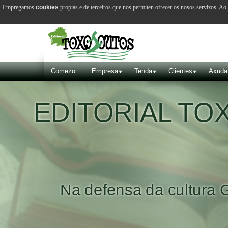
Empregamos
cookies
propias e de terceiros que nos permiten ofrecer os nosos servizos. A
Comezo
Empresa
Tenda
Clientes
Axuda
EDITORIAL T
Na defensa da cultura 