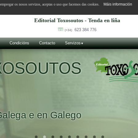
o empregar os nosos servizos, aceptas o uso que facemos das cookies.
Máis información
Editorial Toxosoutos - Tenda en liña
623 384 776
(+34)
Condicións
Contacto
Servizos
OXOSOUTOS
Galega e en Galego