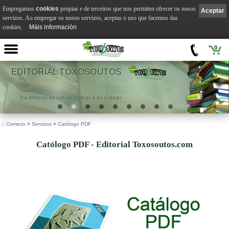
Empregamos
cookies
propias e de terceiros que nos permiten ofrecer os nosos
Aceptar
servizos. Ao empregar os nosos servizos, aceptas o uso que facemos das
cookies.
Máis información
0
EDITORIAL TOXOSOUTOS
Na defensa da cultura Galega e en Galego
::
Comezo
>
Servizos
>
Católogo PDF
Católogo PDF - Editorial Toxosoutos.com