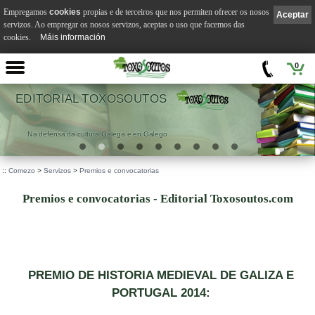
Empregamos
cookies
propias e de terceiros que nos permiten ofrecer os nosos
Aceptar
servizos. Ao empregar os nosos servizos, aceptas o uso que facemos das
cookies.
Máis información
0
EDITORIAL TOXOSOUTOS
Na defensa da cultura Galega e en Galego
::
Comezo
>
Servizos
>
Premios e convocatorias
Premios e convocatorias - Editorial Toxosoutos.com
PREMIO DE HISTORIA MEDIEVAL DE GALIZA E
PORTUGAL 2014: