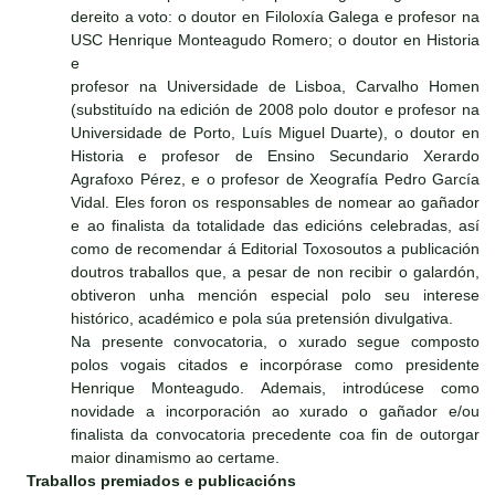
dereito a voto: o doutor en Filoloxía Galega e profesor na
USC Henrique Monteagudo Romero; o doutor en Historia
e
profesor na Universidade de Lisboa, Carvalho Homen
(substituído na edición de 2008 polo doutor e profesor na
Universidade de Porto, Luís Miguel Duarte), o doutor en
Historia e profesor de Ensino Secundario Xerardo
Agrafoxo Pérez, e o profesor de Xeografía Pedro García
Vidal. Eles foron os responsables de nomear ao gañador
e ao finalista da totalidade das edicións celebradas, así
como de recomendar á Editorial Toxosoutos a publicación
doutros traballos que, a pesar de non recibir o galardón,
obtiveron unha mención especial polo seu interese
histórico, académico e pola súa pretensión divulgativa.
Na presente convocatoria, o xurado segue composto
polos vogais citados e incorpórase como presidente
Henrique Monteagudo. Ademais, introdúcese como
novidade a incorporación ao xurado o gañador e/ou
finalista da convocatoria precedente coa fin de outorgar
maior dinamismo ao certame.
Traballos premiados e publicacións