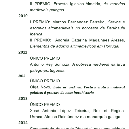
II PREMIO: Ernesto Iglesias Almeida,
As moedas
medievais galegas
2010
I PREMIO: Marcos Fernández Ferreiro,
Servos e
escravos altomedievais no noroeste da Península
Ibérica
II PREMIO: Andreia Catarina Magalhaes Arezes,
Elementos de adorno altimediévicos em Portugal
2011
ÚNICO PREMIO
Antonio Rey Somoza,
A nobreza medieval na lírca
galego-portuguesa
2012
ÚNICO PREMIO
Olga Novo,
Leda m´ and´ eu. Poética erótica medieval
galaica: á procura da nosa intrahistoria
2013
ÚNICO PREMIO
Xosé Antonio López Teixeira, Rex et Regina.
Urraca, Afonso Raimúndez e a monarquía galega
2014
Convocatoria declarada "deserta" por unanimidade