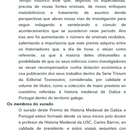
Tempo histórico este que, segundo os especialistas,
precisa de novas fontes orixinais, de novos enfoques
metodolóxicos e tratamento de asuntos dende
perspectivas que abran novas vías de investigación para
seguir indagando e vertebrando o cúmulo de
acontecementos que se sucederon nese período. Ano
tras ano foi aumentando o número de orixinais recibidos,
salientando a importancia que este premio adquiriu entre
os historiadores que, a día de hoxe, o sitúan como
referente, xa que á maioría deles ofréceselles a
posibilidade de que os seus esforzos como investigadores
se vexan recompensados cunha dotación económica e
coa publicación dos seus traballos dentro da Serie Trivium
da Editorial Toxosoutos; considerada, por calidade e
volume de títulos, como a colección de maior prestixio en
cuestións referidas á historia medieval de Galiza e
Portugal dentro do territorio galego.
Os membros do xurado
O xurado deste Premio de Historia Medieval de Galiza e
Portugal estivo formado dende os seus inicios polo doutor
e profesor de Historia Medieval da USC, Carlos Barros, en
calidade de presidente, e polos vogais seguintes con