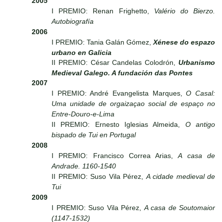
2005
I PREMIO: Renan Frighetto,
Valério do Bierzo.
Autobiografía
2006
I PREMIO: Tania Galán Gómez,
Xénese do espazo
urbano en Galicia
II PREMIO: César Candelas Colodrón,
Urbanismo
Medieval Galego. A fundación das Pontes
2007
I PREMIO: André Evangelista Marques,
O Casal:
Uma unidade de orgaizaçao social de espaço no
Entre-Douro-e-Lima
II PREMIO: Ernesto Iglesias Almeida,
O antigo
bispado de Tui en Portugal
2008
I PREMIO: Francisco Correa Arias,
A casa de
Andrade. 1160-1540
II PREMIO: Suso Vila Pérez,
A cidade medieval de
Tui
2009
I PREMIO: Suso Vila Pérez,
A casa de Soutomaior
(1147-1532)