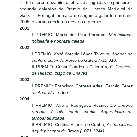
En total foron dezaoito as obras distinguidas co primeiro e
segundo galardón do Premio de Historia Medieval de
Galiza e Portugal; no caso do segundo galardón, no ano
2005, o xurado declarou deserto o premio.
2001
I PREMIO: María del Pilar Paredes,
Mentalidade
nobiliaria e nobreza galega
2002
I PREMIO: Xosé Antonio López Teixeira,
Arredor da
conformación do Reino de Galicia (711-910)
II PREMIO: César Candelas Colodrón,
O Cronicón
de Hidacio, bispo de Chaves
2003
I PREMIO: Francisco Correas Arias,
Fernán Pérez
de Andrade, o Bóo
2004
I PREMIO: Álvaro Rodríguez Resino,
Do imperio
romano á alta idade media. Arqueoloxía da
tardoantigüidade
II PREMIO: Cristina Almeida e Cunha,
A chancelaria
arquiepiscopal de Braga (1071-1244)