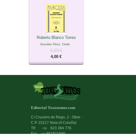
Roberto Blanco Torres
González Pérez, Clodio
6,50 €
4,00 €
Editorial Toxosoutos.com
C/ Cruceiro do Rego, 2 - Obre -
C.P. 15217 Noia (A Coruña)
Tlf:
623 384 776
+34
Fax:
981821690
+34