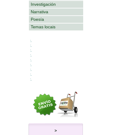
Investigación
Narrativa
Poesía
Temas locais
:.
:.
:.
:.
:.
:.
:.
:.
:.
>