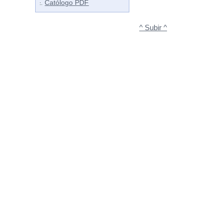
Católogo PDF
:.
^ Subir ^