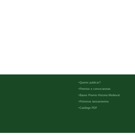
-
Queres publicar?
-
Premios e convocatorias
-
Bases Premio Historia Medieval
-
Próximos lanzamientos
-
Católogo PDF