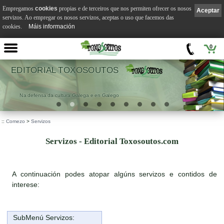
Empregamos
cookies
propias e de terceiros que nos permiten ofrecer os nosos
Aceptar
servizos. Ao empregar os nosos servizos, aceptas o uso que facemos das
cookies.
Máis información
0
EDITORIAL TOXOSOUTOS
Na defensa da cultura Galega e en Galego
::
Comezo
>
Servizos
Servizos - Editorial Toxosoutos.com
A continuación podes atopar algúns servizos e contidos de
interese:
SubMenú Servizos: