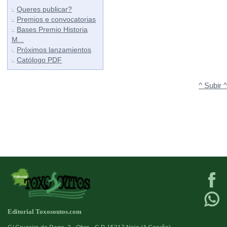
Queres publicar?
:.
Premios e convocatorias
:.
Bases Premio Historia
:.
M...
Próximos lanzamientos
:.
Católogo PDF
:.
^ Subir ^
Editorial Toxosoutos.com