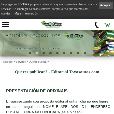
Empregamos
cookies
propias e de terceiros que nos permiten ofrecer os nosos
Aceptar
servizos. Ao empregar os nosos servizos, aceptas o uso que facemos das
cookies.
Máis información
0
EDITORIAL TOXOSOUTOS
Na defensa da cultura Galega e en Galego
::
Comezo
>
Servizos
>
Queres publicar?
Queres publicar? - Editorial Toxosoutos.com
PRESENTACIÓN DE ORIXINAIS
Enviarase xunto coa proposta editorial unha ficha na que figuren
os datos seguintes: NOME E APELIDOS, D.I., ENDEREZO
POSTAL E OBRA XA PUBLICADA (se é o caso).