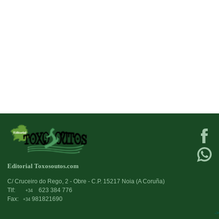
Editorial Toxosoutos.com
C/ Cruceiro do Rego, 2 - Obre - C.P. 15217 Noia (A Coruña)
Tlf:
623 384 776
+34
Fax:
981821690
+34
->