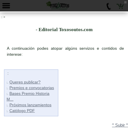
0
::
>
- Editorial Toxosoutos.com
A continuación podes atopar algúns servizos e contidos de
interese:
:
Queres publicar?
:.
Premios e convocatorias
:.
Bases Premio Historia
:.
M...
Próximos lanzamientos
:.
Católogo PDF
:.
^ Subir ^