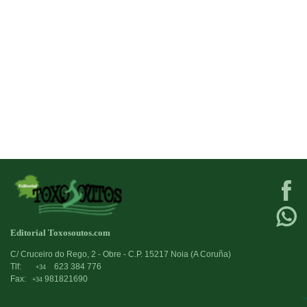
Editorial Toxosoutos.com
C/ Cruceiro do Rego, 2 - Obre - C.P. 15217 Noia (A Coruña)
Tlf:
623 384 776
+34
Fax:
981821690
+34
->