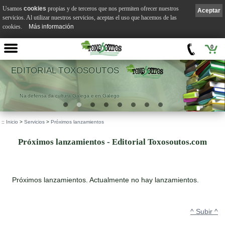
Usamos
cookies
propias y de terceros que nos permiten ofrecer nuestros
Aceptar
servicios. Al utilizar nuestros servicios, aceptas el uso que hacemos de las
cookies.
Más información
0
EDITORIAL TOXOSOUTOS
Na defensa da cultura Galega e en Galego
::
Inicio
>
Servicios
>
Próximos lanzamientos
Próximos lanzamientos - Editorial Toxosoutos.com
Próximos lanzamientos. Actualmente no hay lanzamientos.
^ Subir ^