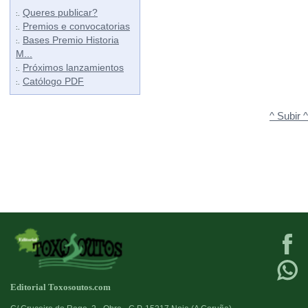
Queres publicar?
:.
Premios e convocatorias
:.
Bases Premio Historia
:.
M...
Próximos lanzamientos
:.
Católogo PDF
:.
^ Subir ^
Editorial Toxosoutos.com