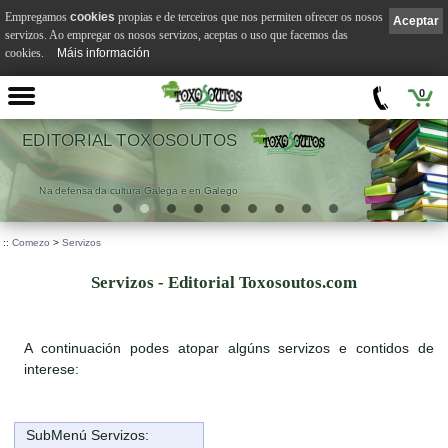
Empregamos
cookies
propias e de terceiros que nos permiten ofrecer os nosos
Aceptar
servizos. Ao empregar os nosos servizos, aceptas o uso que facemos das
cookies.
Máis información
0
EDITORIAL TOXOSOUTOS
Na defensa da cultura Galega e en Galego
::
Comezo
>
Servizos
Servizos - Editorial Toxosoutos.com
A continuación podes atopar algúns servizos e contidos de
interese:
SubMenú Servizos: