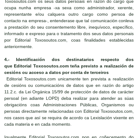
Toxosoutos.com os seus datos persoais en razón do cargo que
ocupa nunha empresa -xa sexa como administrador, xerente,
representante e/ou calquera outro cargo como persoa de
contacto na empresa-, entenderase que tal comunicación conleva
a prestación do seu consentemento libre, inequívoco, específico,
informado e expreso para o tratamento dos seus datos personais
por Editorial Toxosoutos.com, coas finalidades establecidas
anteriormente.
4.-
Identificación dos destinatarios respecto dos
que
Editorial Toxosoutos.com
teña previsto a realización de
cesións ou acceso a datos por conta de terceiros
Editorial Toxosoutos.com unicamente ten prevista a realización
de cesións ou comunicacións de datos que en razón do artigo
11.2.c. da Lei Orgánica 15/99 de protección de datos de carácter
persoal (en adiante LOPD) deba realizar para atender as súas
obrigacións coas Administraciones Públicas, Organismos ou
persoas directamente relacionadas con Editorial Toxosoutos.com,
nos casos que así se requira de acordo ca Lexislación vixente en
cada materia e en cada momento.
Igualmente Editorial Toxosoutos.com pon en coñecemento do