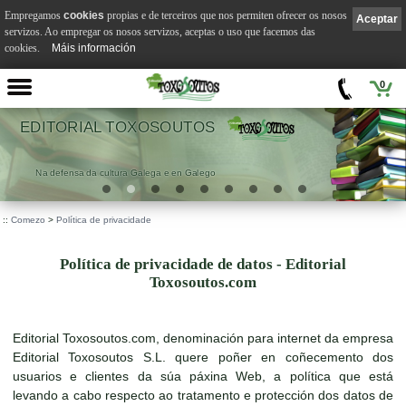
Empregamos
cookies
propias e de terceiros que nos permiten ofrecer os nosos
Aceptar
servizos. Ao empregar os nosos servizos, aceptas o uso que facemos das
cookies.
Máis información
0
EDITORIAL TOXOSOUTOS
Na defensa da cultura Galega e en Galego
::
Comezo
>
Política de privacidade
Política de privacidade de datos - Editorial
Toxosoutos.com
Editorial Toxosoutos.com, denominación para internet da empresa
Editorial Toxosoutos S.L. quere poñer en coñecemento dos
usuarios e clientes da súa páxina Web, a política que está
levando a cabo respecto ao tratamento e protección dos datos de