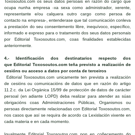
Toxosoutos.com os seus datos persoais en razón do cargo que
ocupa nunha empresa -xa sexa como administrador, xerente,
representante e/ou calquera outro cargo como persoa de
contacto na empresa-, entenderase que tal comunicación conleva
a prestación do seu consentemento libre, inequívoco, específico,
informado e expreso para o tratamento dos seus datos personais
por Editorial Toxosoutos.com, coas finalidades establecidas
anteriormente.
4.-
Identificación dos destinatarios respecto dos
que
Editorial Toxosoutos.com
teña previsto a realización de
cesións ou acceso a datos por conta de terceiros
Editorial Toxosoutos.com unicamente ten prevista a realización
de cesións ou comunicacións de datos que en razón do artigo
11.2.c. da Lei Orgánica 15/99 de protección de datos de carácter
persoal (en adiante LOPD) deba realizar para atender as súas
obrigacións coas Administraciones Públicas, Organismos ou
persoas directamente relacionadas con Editorial Toxosoutos.com,
nos casos que así se requira de acordo ca Lexislación vixente en
cada materia e en cada momento.
Igualmente Editorial Toxosoutos.com pon en coñecemento do