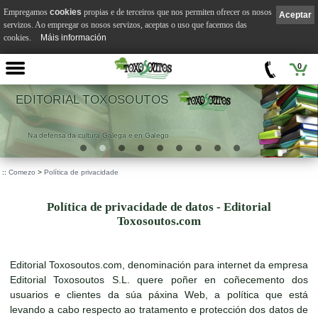
Empregamos
cookies
propias e de terceiros que nos permiten ofrecer os nosos
Aceptar
servizos. Ao empregar os nosos servizos, aceptas o uso que facemos das
cookies.
Máis información
0
EDITORIAL TOXOSOUTOS
Na defensa da cultura Galega e en Galego
::
Comezo
>
Política de privacidade
Política de privacidade de datos - Editorial
Toxosoutos.com
Editorial Toxosoutos.com, denominación para internet da empresa
Editorial Toxosoutos S.L. quere poñer en coñecemento dos
usuarios e clientes da súa páxina Web, a política que está
levando a cabo respecto ao tratamento e protección dos datos de