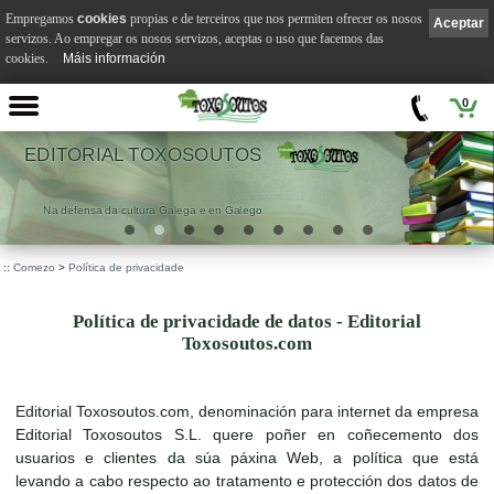
Empregamos
cookies
propias e de terceiros que nos permiten ofrecer os nosos
Aceptar
servizos. Ao empregar os nosos servizos, aceptas o uso que facemos das
cookies.
Máis información
0
EDITORIAL TOXOSOUTOS
Na defensa da cultura Galega e en Galego
::
Comezo
>
Política de privacidade
Política de privacidade de datos - Editorial
Toxosoutos.com
Editorial Toxosoutos.com, denominación para internet da empresa
Editorial Toxosoutos S.L. quere poñer en coñecemento dos
usuarios e clientes da súa páxina Web, a política que está
levando a cabo respecto ao tratamento e protección dos datos de