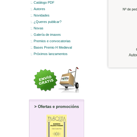
:.
Catálogo PDF
:.
Autores
Nº de ped
:.
Novidades
:.
¿Queres publicar?
:.
Novas
:.
Galería de imaxes
:.
Premios e convocatorias
:.
Bases Premio H Medieval
C
:.
Próximos lanzamentos
Auto
>
Ofertas e promocións