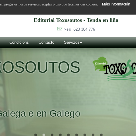
o empregar os nosos servizos, aceptas o uso que facemos das cookies.
Máis información
Editorial Toxosoutos - Tenda en liña
623 384 776
(+34)
Condicións
Contacto
Servizos
OXOSOUTOS
Galega e en Galego