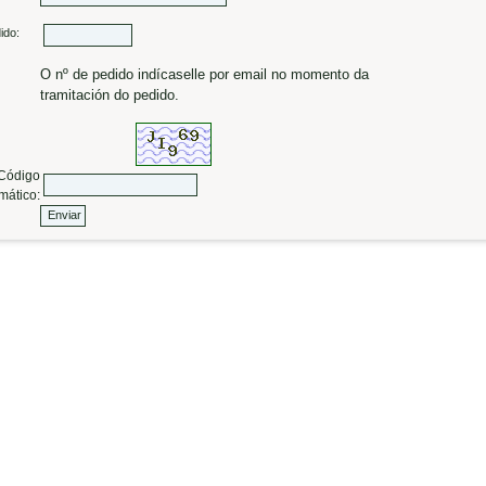
ido:
O nº de pedido indícaselle por email no momento da
tramitación do pedido.
ódigo
mático: