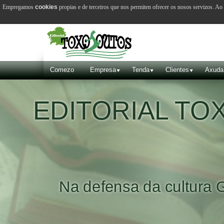
Empregamos
cookies
propias e de terceiros que nos permiten ofrecer os nosos servizos. A
Comezo
Empresa
Tenda
Clientes
Axuda
EDITORIAL T
Na defensa da cultura 