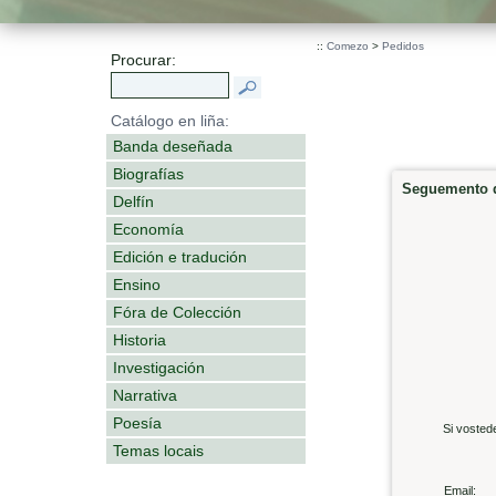
::
Comezo
>
Pedidos
Procurar:
Catálogo en liña:
Banda deseñada
Biografías
Seguemento d
Delfín
Economía
Edición e tradución
Ensino
Fóra de Colección
Historia
Investigación
Narrativa
Poesía
Si vosted
Temas locais
Email: