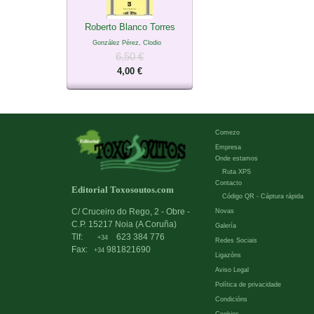
Roberto Blanco Torres
González Pérez, Clodio
6,50 €
4,00 €
Comezo
Empresa
Onde estamos
Ruta XPS
Contacto
Editorial Toxosoutos.com
Código QR - Cáptura rápida
C/ Cruceiro do Rego, 2 - Obre -
Novas
C.P. 15217 Noia (A Coruña)
Galería
Tlf:
623 384 776
+34
Redes Sociais
Fax:
981821690
+34
Ligazóns
Aviso Legal
Política de privacidade
Condicións