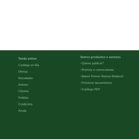
Outros productos e servizos
Tenda online
-
Queres publicar?
Catálogo en liña
-
Premios e convocatorias
Ofertas
-
Bases Premio Historia Medieval
Novedades
-
Próximos lanzamientos
Autores
-
Católogo PDF
Clientes
Pedidos
Condicións
Axuda