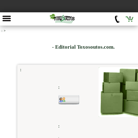
0
::
>
- Editorial Toxosoutos.com.
:
:
:
.