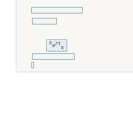
:
:
.
: