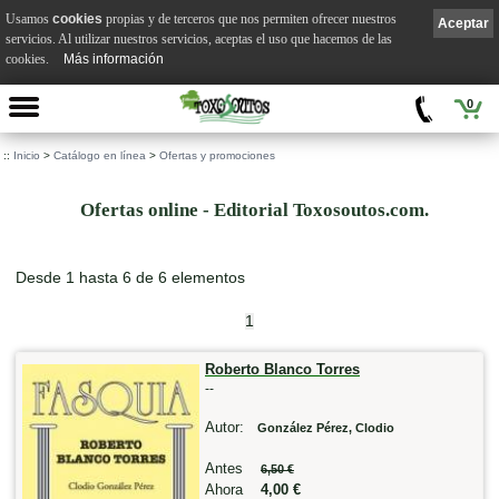
Usamos
cookies
propias y de terceros que nos permiten ofrecer nuestros
Aceptar
servicios. Al utilizar nuestros servicios, aceptas el uso que hacemos de las
cookies.
Más información
0
::
Inicio
>
Catálogo en línea
>
Ofertas y promociones
Ofertas online - Editorial Toxosoutos.com.
Desde 1 hasta 6 de 6 elementos
1
Roberto Blanco Torres
--
Autor:
González Pérez, Clodio
Antes
6,50 €
Ahora
4,00 €