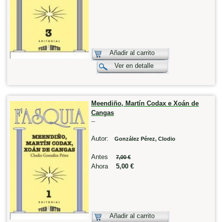
Añadir al carrito
Ver en detalle
Meendiño, Martín Codax e Xoán de
Cangas
--
Autor:
González Pérez, Clodio
Antes
7,00 €
Ahora
5,00 €
Añadir al carrito