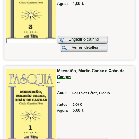
Agora
4,00 €
Engadir ó carriño
Ver en detalles
Meendiño, Martín Codax e Xoán de
Cangas
--
Autor:
González Pérez, Clodio
Antes
7,00 €
Agora
5,00 €