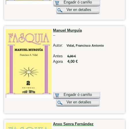
Engadir ó carriño
Ver en detalles
Manuel Murguía
--
Autor:
Vidal, Francisco Antonio
Antes
6,00 €
Agora
4,00 €
Engadir ó carriño
Ver en detalles
Anxo Senra Fernández
--