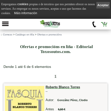
Empregamos
cookies
propias e de terceiros que nos permiten ofrecer os nosos
Aceptar
servizos. Ao empregar os nosos servizos, aceptas o uso que facemos das
cookies.
Máis información
0
::
Comezo
>
Catálogo en liña
>
Ofertas e promocións
Ofertas e promocións en liña - Editorial
Toxosoutos.com.
Dende 1 até 6 de 6 elementos
1
Roberto Blanco Torres
--
Autor:
González Pérez, Clodio
Antes
6,50 €