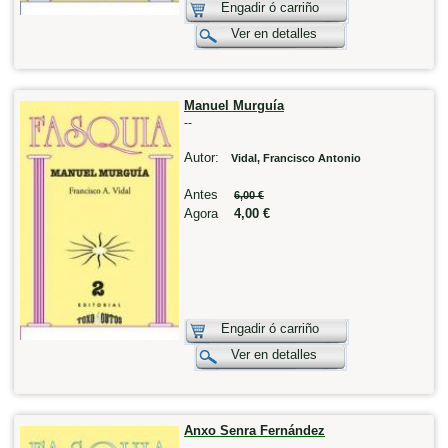
Engadir ó carriño
Ver en detalles
Manuel Murguía
--
Autor:
Vidal, Francisco Antonio
Antes
6,00 €
Agora
4,00 €
Engadir ó carriño
Ver en detalles
Anxo Senra Fernández
--