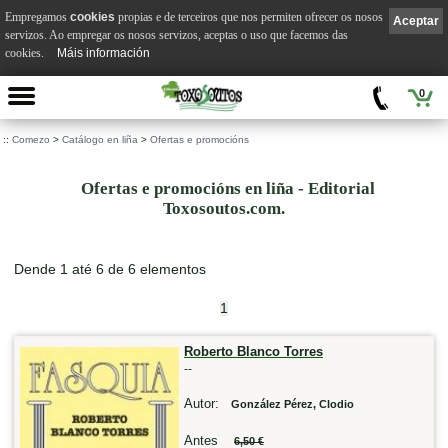
Empregamos
cookies
propias e de terceiros que nos permiten ofrecer os nosos
Aceptar
servizos. Ao empregar os nosos servizos, aceptas o uso que facemos das
cookies.
Máis información
0
::
Comezo
>
Catálogo en liña
>
Ofertas e promocións
Ofertas e promocións en liña - Editorial
Toxosoutos.com.
Dende 1 até 6 de 6 elementos
1
Roberto Blanco Torres
--
Autor:
González Pérez, Clodio
Antes
6,50 €