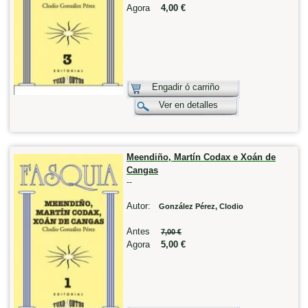
Agora
4,00 €
Engadir ó carriño
Ver en detalles
Meendiño, Martín Codax e Xoán de
Cangas
--
Autor:
González Pérez, Clodio
Antes
7,00 €
Agora
5,00 €