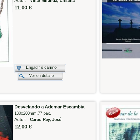
Autor:
Villar Miranda, Cristina
11,00 €
Engadir ó carriño
Ver en detalle
Desvelando a Ademar Escambia
130x200mm.77 páx.
Autor:
Carou Rey, José
12,00 €