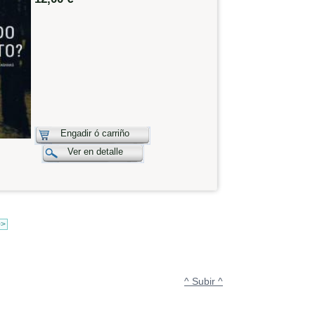
Engadir ó carriño
Ver en detalle
>>
^ Subir ^