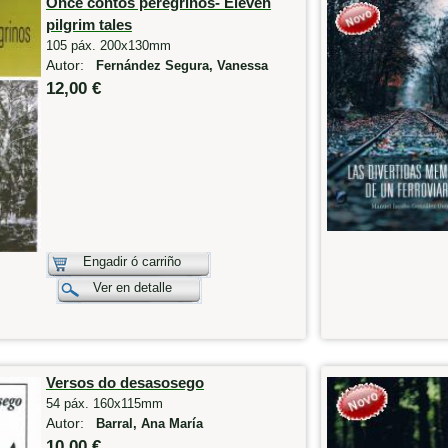
Once contos peregrinos- Eleven
pilgrim tales
105 páx. 200x130mm
Autor:
Fernández Segura, Vanessa
12,00 €
Engadir ó carriño
Ver en detalle
Versos do desasosego
54 páx. 160x115mm
Autor:
Barral, Ana María
10,00 €