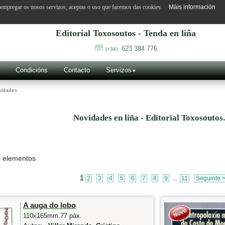
o empregar os nosos servizos, aceptas o uso que facemos das cookies.
Máis información
Editorial Toxosoutos - Tenda en liña
623 384 776
(+34)
Condicións
Contacto
Servizos
vidades
Novidades en liña - Editorial Toxosoutos
4 elementos
1
2
3
4
5
6
7
8
9
...
11
Seguinte 
A auga do lobo
110x165mm.77 páx.