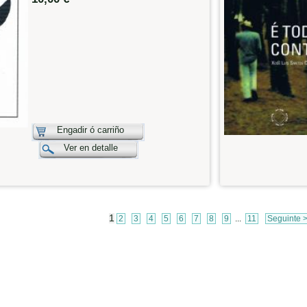
Engadir ó carriño
Ver en detalle
1
2
3
4
5
6
7
8
9
...
11
Seguinte 