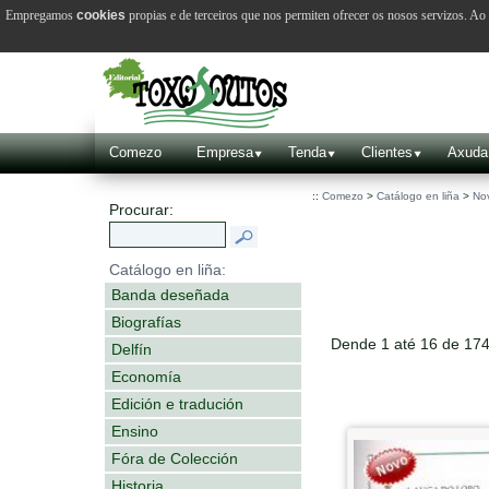
Empregamos
cookies
propias e de terceiros que nos permiten ofrecer os nosos servizos. A
Comezo
Empresa
Tenda
Clientes
Axuda
::
Comezo
>
Catálogo en liña
>
No
Procurar:
Catálogo en liña:
Banda deseñada
Biografías
Dende 1 até 16 de 17
Delfín
Economía
Edición e tradución
Ensino
Fóra de Colección
Historia