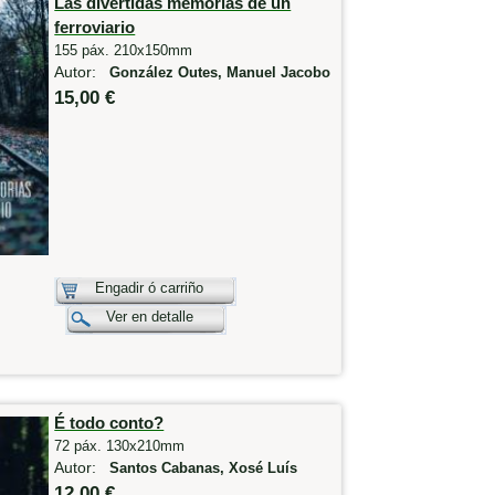
Las divertidas memorias de un
ferroviario
155 páx. 210x150mm
Autor:
González Outes, Manuel Jacobo
15,00 €
Engadir ó carriño
Ver en detalle
É todo conto?
72 páx. 130x210mm
Autor:
Santos Cabanas, Xosé Luís
12,00 €