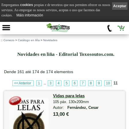
Empregamos
cookies
propias e de terceiros que nos permiten ofrecer os nosos
Aceptar
servizos. Ao empregar os nosos servizos, aceptas o uso que facemos das
cookies.
Máis información
0
::
Comezo
>
Catálogo en liña
>
Novidades
Novidades en liña - Editorial Toxosoutos.com.
Dende 161 até 174 de 174 elementos
11
<< Anterior
1
...
3
4
5
6
7
8
9
10
Vidas para lelas
105 páx. 130x200mm
Autor:
Fernández, Cesar
13,00 €