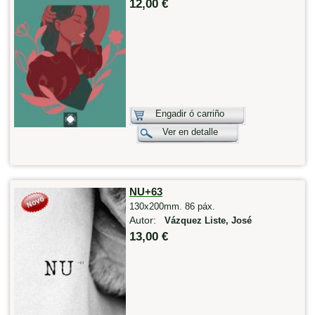
12,00 €
Engadir ó carriño
Ver en detalle
NU+63
130x200mm. 86 páx.
Autor:
Vázquez Liste, José
13,00 €