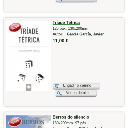
Tríade Tétrica
125 páx. 130x200mm
Autor:
García García, Javier
11,00 €
Engadir ó carriño
Ver en detalle
Berros do silencio
130x200mm. 97 páx.