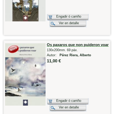
Engadir ó carriño
Ver en detalle
Os paxaros que non puideron voar
130x200mm. 69 páx.
Autor:
Pérez Riera, Alberto
11,00 €
Engadir ó carriño
Ver en detalle