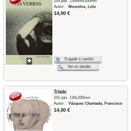
159 páx. 130mmx200mm
Autor:
Mourelos, Lolo
14,00 €
Engadir ó carriño
Ver en detalle
Tríade
101 páx. 130x200mm
Autor:
Vázquez Chantada, Francisco
14,00 €