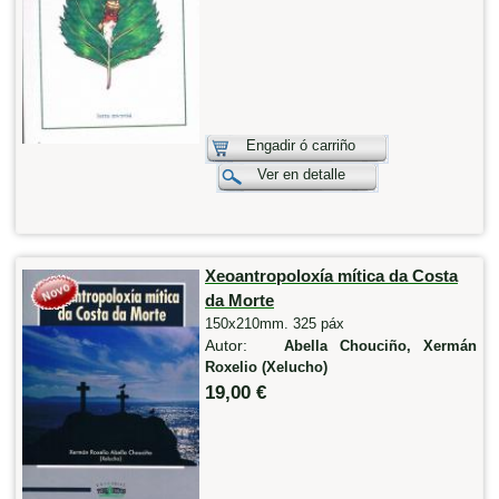
Engadir ó carriño
Ver en detalle
Xeoantropoloxía mítica da Costa
da Morte
150x210mm. 325 páx
Autor:
Abella Chouciño, Xermán
Roxelio (Xelucho)
19,00 €