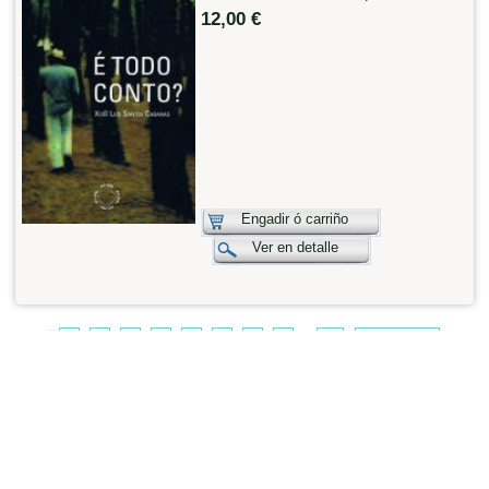
12,00 €
Engadir ó carriño
Ver en detalle
1
2
3
4
5
6
7
8
9
...
11
Seguinte >>
^ Subir ^