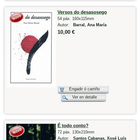
Versos do desasosego
54 páx. 160x115mm
Autor:
Barral, Ana María
10,00 €
Engadir ó carriño
Ver en detalle
É todo conto?
72 páx. 130x210mm
Autor:
Santos Cabanas, Xosé Luís