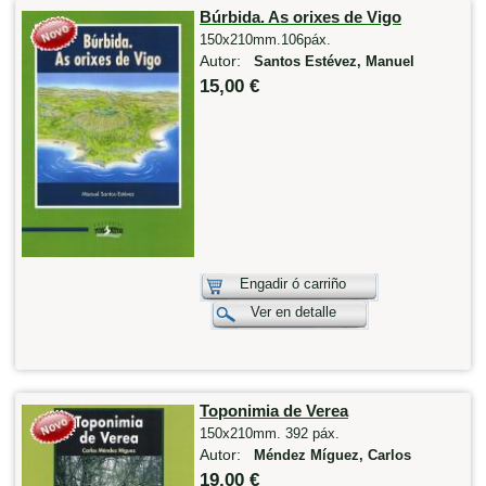
Búrbida. As orixes de Vigo
150x210mm.106páx.
Autor:
Santos Estévez, Manuel
15,00 €
Engadir ó carriño
Ver en detalle
Toponimia de Verea
150x210mm. 392 páx.
Autor:
Méndez Míguez, Carlos
19,00 €