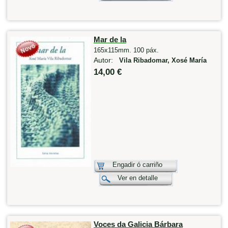
Mar de la
165x115mm. 100 páx.
Autor:
Vila Ribadomar, Xosé María
14,00 €
Engadir ó carriño
Ver en detalle
Voces da Galicia Bárbara