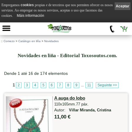
Empregamos
cookies
propias e de terceiros que nos permiten ofrecer os nosos
Aceptar
servizos. Ao empregar os nosos servizos, aceptas o uso que facemos das
cookies.
Máis información
0
::
Comezo
>
Catálogo en liña
>
Novidades
Novidades en liña - Editorial Toxosoutos.com.
Dende 1 até 16 de 174 elementos
1
2
3
4
5
6
7
8
9
...
11
Seguinte >>
A auga do lobo
110x165mm.77 páx.
Autor:
Villar Miranda, Cristina
11,00 €