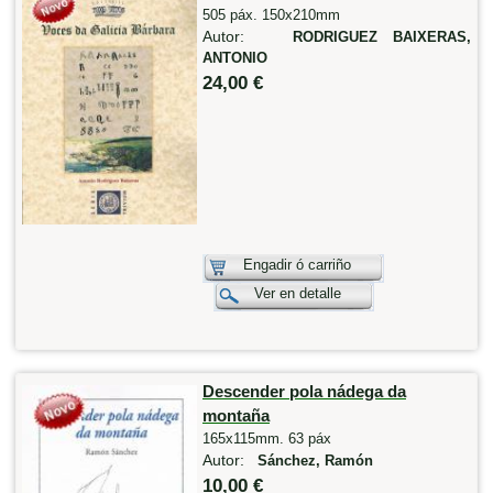
505 páx. 150x210mm
Autor:
RODRIGUEZ BAIXERAS,
ANTONIO
24,00 €
Engadir ó carriño
Ver en detalle
Descender pola nádega da
montaña
165x115mm. 63 páx
Autor:
Sánchez, Ramón
10,00 €