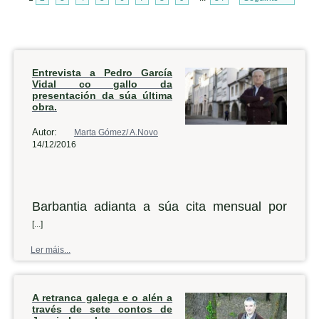
Entrevista a Pedro García
Vidal co gallo da
presentación da súa última
obra.
Autor:
Marta Gómez/ A.Novo
14/12/2016
Barbantia adianta a súa cita mensual por
mor das festas do Nadal, así que este
[...]
venres a asociación cultural levará a cabo
Ler máis...
na casa de cultura noiesa unha nova
presentación. Desta volta, o convidado é o
A retranca galega e o alén a
historiador Pedro García Vidal, que falará do
través de sete contos de