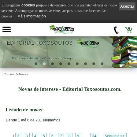
Empregamos
cookies
propias e de terceiros que nos permiten ofrecer os nosos
Aceptar
servizos. Ao empregar os nosos servizos, aceptas o uso que facemos das
cookies.
Máis información
0
EDITORIAL TOXOSOUTOS
Na defensa da cultura Galega e en Galego
::
Comezo
>
Novas
Novas de interese - Editorial Toxosoutos.com.
Listado de novas:
Dende 1 até 6 de 201 elementos
1
2
3
4
5
6
7
8
9
...
34
Seguinte >>