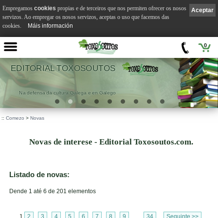
Empregamos
cookies
propias e de terceiros que nos permiten ofrecer os nosos
Aceptar
servizos. Ao empregar os nosos servizos, aceptas o uso que facemos das
cookies.
Máis información
0
EDITORIAL TOXOSOUTOS
Na defensa da cultura Galega e en Galego
::
Comezo
>
Novas
Novas de interese - Editorial Toxosoutos.com.
Listado de novas:
Dende 1 até 6 de 201 elementos
1
2
3
4
5
6
7
8
9
...
34
Seguinte >>