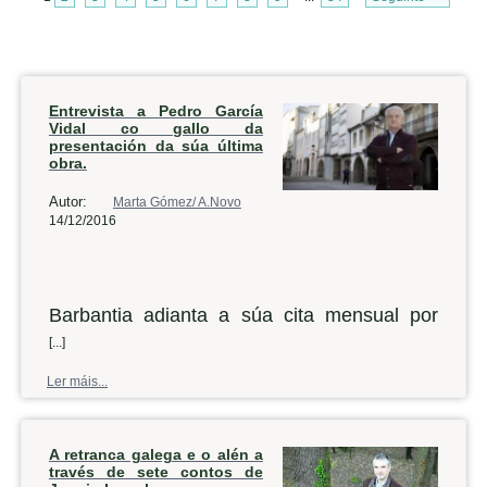
Entrevista a Pedro García
Vidal co gallo da
presentación da súa última
obra.
Autor:
Marta Gómez/ A.Novo
14/12/2016
Barbantia adianta a súa cita mensual por
mor das festas do Nadal, así que este
[...]
venres a asociación cultural levará a cabo
Ler máis...
na casa de cultura noiesa unha nova
presentación. Desta volta, o convidado é o
A retranca galega e o alén a
historiador Pedro García Vidal, que falará do
través de sete contos de