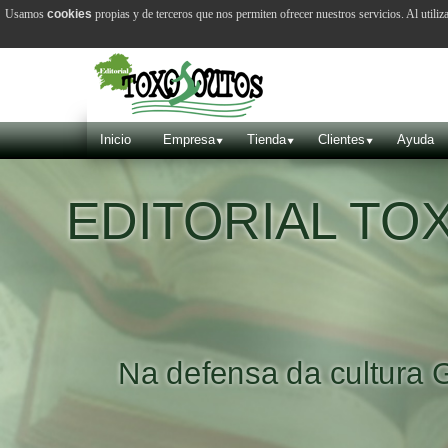
Usamos
cookies
propias y de terceros que nos permiten ofrecer nuestros servicios. Al utiliz
Inicio
Empresa
Tienda
Clientes
Ayuda
EDITORIAL T
Na defensa da cultura 