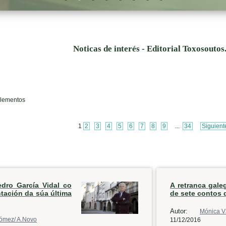
Noticas de interés - Editorial Toxosoutos
elementos
1
2
3
4
5
6
7
8
9
...
34
Siguient
edro García Vidal co
A retranca gale
ntación da súa última
de sete contos 
Autor:
Mónica V
ómez/ A.Novo
11/12/2016