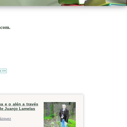
.com.
e >>
ga e o alén a través
de Juanjo Lamelas
ázquez