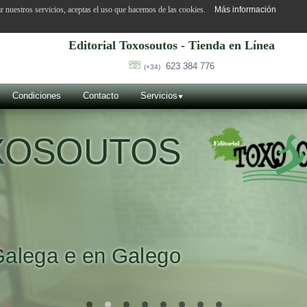
ar nuestros servicios, aceptas el uso que hacemos de las cookies.
Más información
Editorial Toxosoutos - Tienda en Línea
623 384 776
(+34)
Condiciones
Contacto
Servicios
OXOSOUTOS
Galega e en Galego