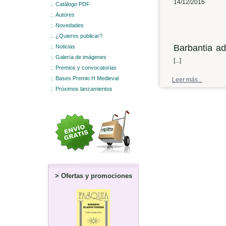
14/12/2016
:.
Catálogo PDF
:.
Autores
:.
Novedades
:.
¿Quieres publicar?
Barbantia ad
:.
Noticias
:.
Galería de imágenes
das festas 
[...]
:.
Premios y convocatorias
asociación c
:.
Bases Premio H Medieval
Leer más...
cultura noie
:.
Próximos lanzamientos
volta, o con
Vidal, que
Paisaxes urb
ata 1950
. O
Radio Voz B
adianto dun
>
Ofertas y promociones
se espera, t
-¿Cal é o 
presentará o