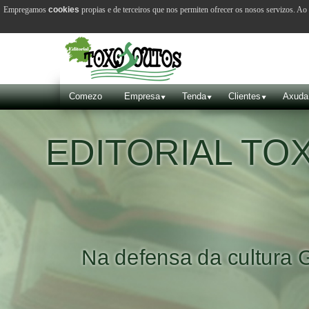
Empregamos
cookies
propias e de terceiros que nos permiten ofrecer os nosos servizos. A
Comezo
Empresa
Tenda
Clientes
Axuda
EDITORIAL T
Na defensa da cultura 