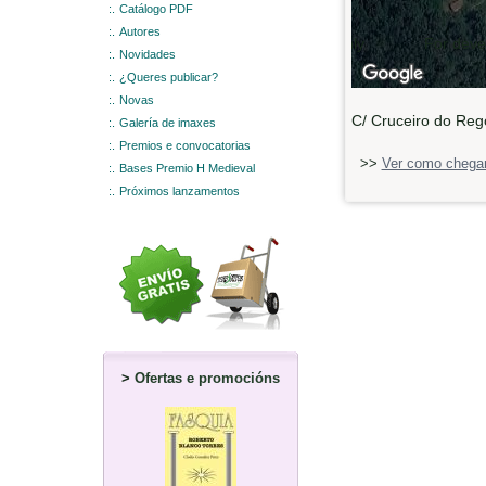
:.
Catálogo PDF
:.
Autores
For development purposes only
For deve
:.
Novidades
:.
¿Queres publicar?
:.
Novas
C/ Cruceiro do Rego
:.
Galería de imaxes
:.
Premios e convocatorias
>>
Ver como chegar
:.
Bases Premio H Medieval
:.
Próximos lanzamentos
>
Ofertas e promocións