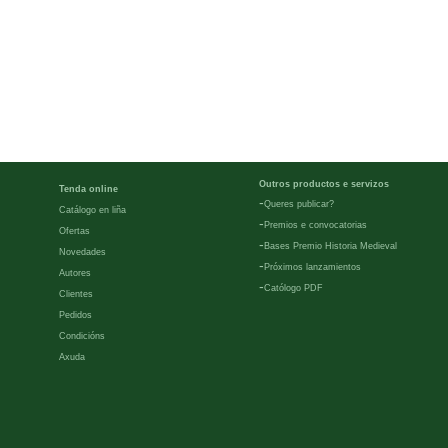
Outros productos e servizos
Tenda online
-
Queres publicar?
Catálogo en liña
-
Premios e convocatorias
Ofertas
-
Bases Premio Historia Medieval
Novedades
-
Próximos lanzamientos
Autores
-
Católogo PDF
Clientes
Pedidos
Condicións
Axuda