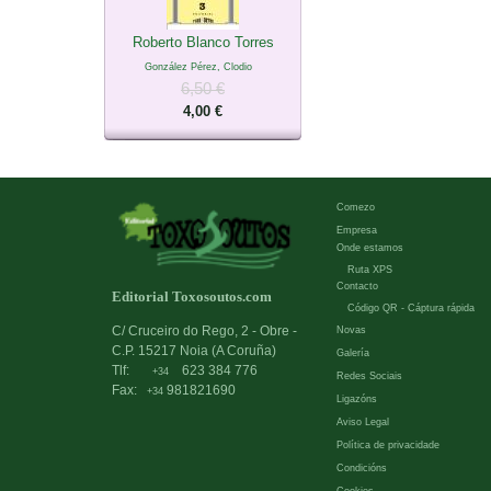
Roberto Blanco Torres
González Pérez, Clodio
6,50 €
4,00 €
Comezo
Empresa
Onde estamos
Ruta XPS
Contacto
Editorial Toxosoutos.com
Código QR - Cáptura rápida
C/ Cruceiro do Rego, 2 - Obre -
Novas
C.P. 15217 Noia (A Coruña)
Galería
Tlf:
623 384 776
+34
Redes Sociais
Fax:
981821690
+34
Ligazóns
Aviso Legal
Política de privacidade
Condicións