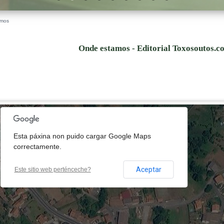
amos
Onde estamos - Editorial Toxosoutos.c
lopment purposes only
For development purposes only
Esta páxina non puido cargar Google Maps
correctamente.
Aceptar
Este sitio web perténceche?