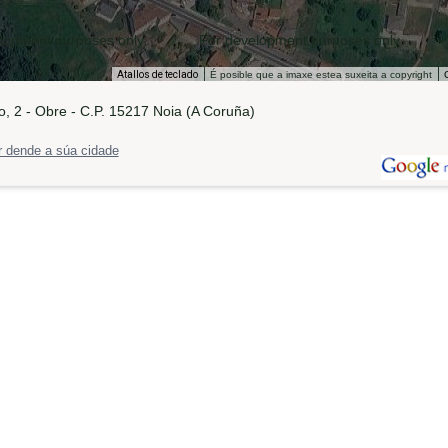
lopment purposes only
For development purposes only
Atallos de teclado
É posible que a imaxe estea suxeita a copyright
, 2 - Obre - C.P. 15217 Noia (A Coruña)
 dende a súa cidade