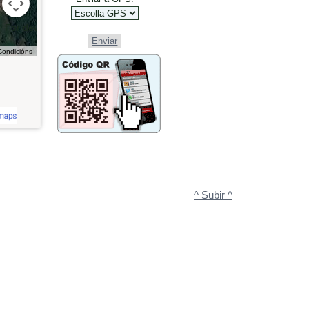
For development purposes only
Enviar
Condicións
^ Subir ^