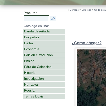
::
Comezo
>
Empresa
>
Onde est
Procurar:
Catálogo en liña:
Banda deseñada
Biografías
¿Como chegar?
Delfín
Economía
For development purposes only
For deve
Edición e tradución
Ensino
Fóra de Colección
Historia
Investigación
Narrativa
Poesía
Temas locais