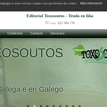
o empregar os nosos servizos, aceptas o uso que facemos das cookies.
Máis información
Editorial Toxosoutos - Tenda en liña
623 384 776
(+34)
Condicións
Contacto
Servizos
OXOSOUTOS
Galega e en Galego