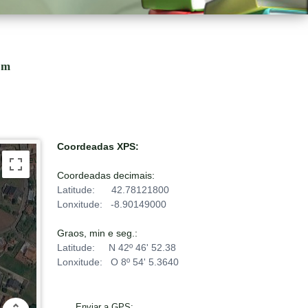
om
Coordeadas XPS:
For development purposes only
Coordeadas decimais:
Latitude: 42.78121800
Lonxitude: -8.90149000
Graos, min e seg.:
Latitude: N 42º 46' 52.38
Lonxitude: O 8º 54' 5.3640
Enviar a GPS: