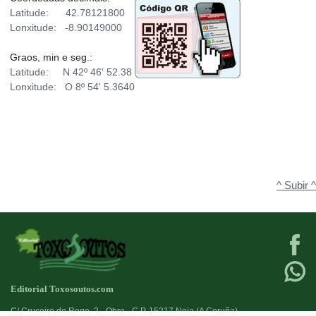
Latitude: 42.78121800
Lonxitude: -8.90149000
Graos, min e seg.:
Latitude: N 42º 46' 52.38
Lonxitude: O 8º 54' 5.3640
^ Subir ^
Editorial Toxosoutos.com
C/ Cruceiro do Rego, 2 - Obre - C.P. 15217 Noia (A Coruña)