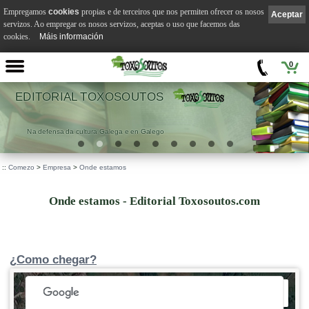
Empregamos
cookies
propias e de terceiros que nos permiten ofrecer os nosos
Aceptar
servizos. Ao empregar os nosos servizos, aceptas o uso que facemos das
cookies.
Máis información
0
EDITORIAL TOXOSOUTOS
Na defensa da cultura Galega e en Galego
::
Comezo
>
Empresa
>
Onde estamos
Onde estamos - Editorial Toxosoutos.com
¿Como chegar?
 development purposes only
For development purposes only