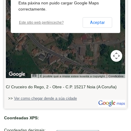
Esta páxina non puido cargar Google Maps
correctamente.
Aceptar
Este sitio web perténceche?
 development purposes only
For development purposes only
É posible que a imaxe estea suxeita a copyright
Condicións
C/ Cruceiro do Rego, 2 - Obre - C.P. 15217 Noia (A Coruña)
>>
Ver como chegar dende a súa cidade
Coordeadas XPS:
Coordeadas decimais: