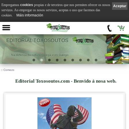
Empregamos
cookies
propias e de terceiros que nos permiten ofrecer os nosos
Aceptar
servizos. Ao empregar os nosos servizos, aceptas o uso que facemos das
cookies.
Máis información
0
EDITORIAL TOXOSOUTOS
Na defensa da cultura Galega e en Galego
::
Comezo
Editorial Toxosoutos.com - Benvido á nosa web.