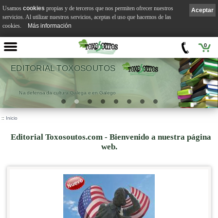
Usamos
cookies
propias y de terceros que nos permiten ofrecer nuestros
Aceptar
servicios. Al utilizar nuestros servicios, aceptas el uso que hacemos de las
cookies.
Más información
0
EDITORIAL TOXOSOUTOS
Na defensa da cultura Galega e en Galego
::
Inicio
Editorial Toxosoutos.com - Bienvenido a nuestra página
web.