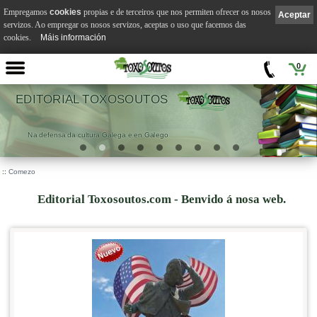
Empregamos
cookies
propias e de terceiros que nos permiten ofrecer os nosos
Aceptar
servizos. Ao empregar os nosos servizos, aceptas o uso que facemos das
cookies.
Máis información
0
EDITORIAL TOXOSOUTOS
Na defensa da cultura Galega e en Galego
::
Comezo
Editorial Toxosoutos.com - Benvido á nosa web.