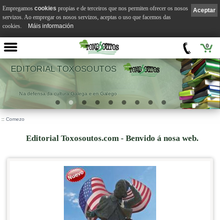
Empregamos
cookies
propias e de terceiros que nos permiten ofrecer os nosos
Aceptar
servizos. Ao empregar os nosos servizos, aceptas o uso que facemos das
cookies.
Máis información
0
EDITORIAL TOXOSOUTOS
Na defensa da cultura Galega e en Galego
::
Comezo
Editorial Toxosoutos.com - Benvido á nosa web.