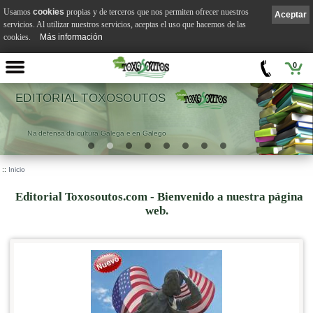
Usamos
cookies
propias y de terceros que nos permiten ofrecer nuestros
Aceptar
servicios. Al utilizar nuestros servicios, aceptas el uso que hacemos de las
cookies.
Más información
0
EDITORIAL TOXOSOUTOS
Na defensa da cultura Galega e en Galego
::
Inicio
Editorial Toxosoutos.com - Bienvenido a nuestra página
web.