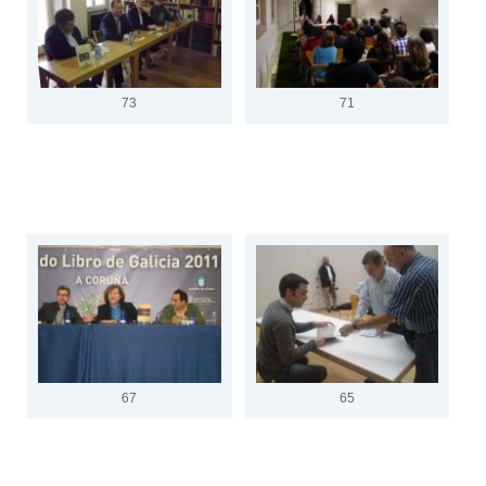
73
71
67
65