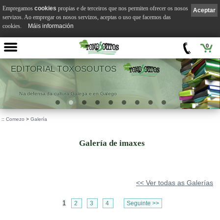
Empregamos
cookies
propias e de terceiros que nos permiten ofrecer os nosos
Aceptar
servizos. Ao empregar os nosos servizos, aceptas o uso que facemos das
cookies.
Máis información
0
EDITORIAL TOXOSOUTOS
Na defensa da cultura Galega e en Galego
::
Comezo
>
Galería
Galería de imaxes
<< Ver todas as Galerías
1
2
3
4
Seguinte >>