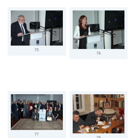
75
76
77
78