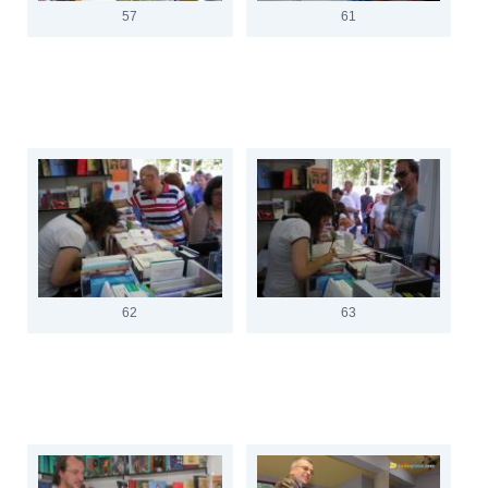
57
61
62
63