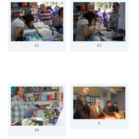
62
63
9
64