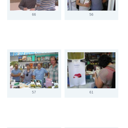
66
56
57
61