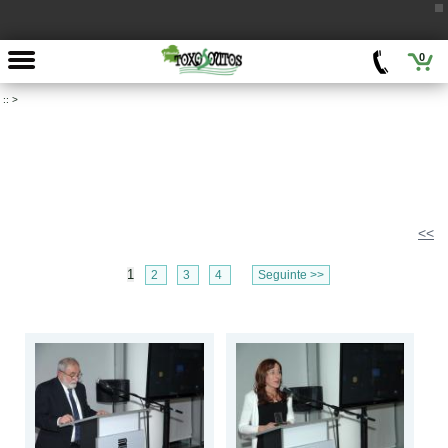
0
::
>
<<
1
2
3
4
Seguinte >>