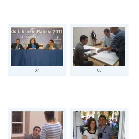
67
65