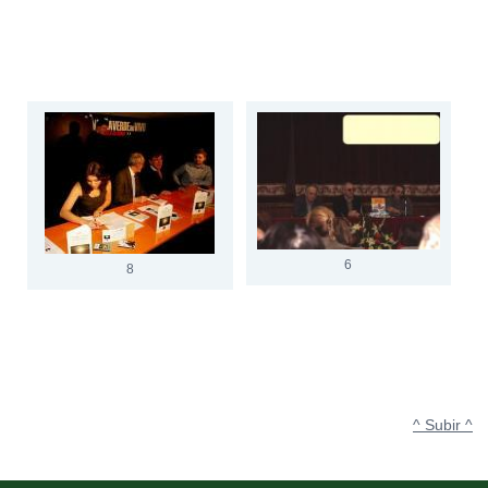
6
8
^ Subir ^