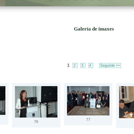
Galería de imaxes
1
2
3
4
Seguinte >>
77
76