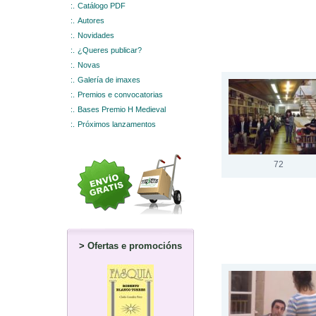
:.
Catálogo PDF
:.
Autores
:.
Novidades
:.
¿Queres publicar?
:.
Novas
:.
Galería de imaxes
:.
Premios e convocatorias
:.
Bases Premio H Medieval
:.
Próximos lanzamentos
72
>
Ofertas e promocións