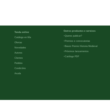
Outros productos e servizos
Tenda online
-
Queres publicar?
Catálogo en liña
-
Premios e convocatorias
Ofertas
-
Bases Premio Historia Medieval
Novedades
-
Próximos lanzamientos
Autores
-
Católogo PDF
Clientes
Pedidos
Condicións
Axuda