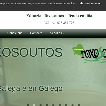
o empregar os nosos servizos, aceptas o uso que facemos das cookies.
Máis información
Editorial Toxosoutos - Tenda en liña
623 384 776
(+34)
Condicións
Contacto
Servizos
OXOSOUTOS
Galega e en Galego