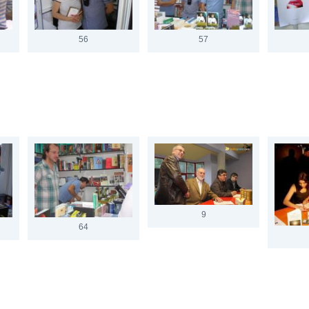
56
57
9
64