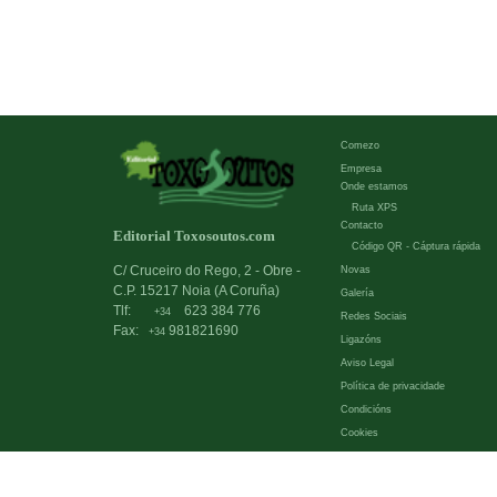
Comezo
Empresa
Onde estamos
Ruta XPS
Contacto
Editorial Toxosoutos.com
Código QR - Cáptura rápida
C/ Cruceiro do Rego, 2 - Obre -
Novas
C.P. 15217 Noia (A Coruña)
Galería
Tlf:
623 384 776
+34
Redes Sociais
Fax:
981821690
+34
Ligazóns
Aviso Legal
Política de privacidade
Condicións
Cookies