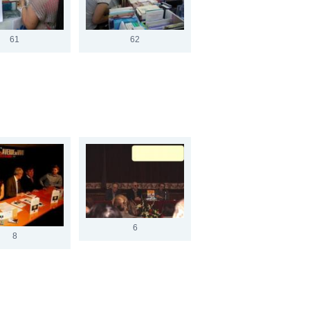
61
62
6
8