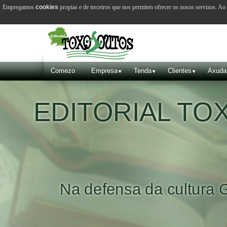
Empregamos
cookies
propias e de terceiros que nos permiten ofrecer os nosos servizos. A
Comezo
Empresa
Tenda
Clientes
Axuda
EDITORIAL T
Na defensa da cultura 