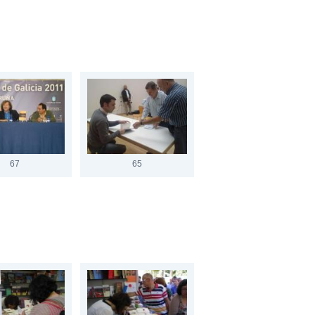
67
65