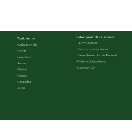
Outros productos e servizos
Tenda online
-
Queres publicar?
Catálogo en liña
-
Premios e convocatorias
Ofertas
-
Bases Premio Historia Medieval
Novedades
-
Próximos lanzamientos
Autores
-
Católogo PDF
Clientes
Pedidos
Condicións
Axuda