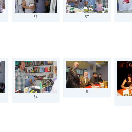
56
57
9
64