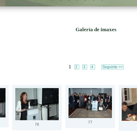
Galería de imaxes
1
2
3
4
Seguinte >>
77
76