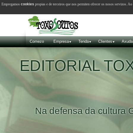
Empregamos
cookies
propias e de terceiros que nos permiten ofrecer os nosos servizos. A
Comezo
Empresa
Tenda
Clientes
Axuda
EDITORIAL T
Na defensa da cultura 