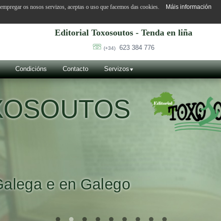
o empregar os nosos servizos, aceptas o uso que facemos das cookies.
Máis información
Editorial Toxosoutos - Tenda en liña
623 384 776
(+34)
Condicións
Contacto
Servizos
OXOSOUTOS
Galega e en Galego