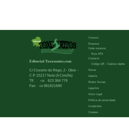
Comezo
Empresa
Onde estamos
Ruta XPS
Contacto
Editorial Toxosoutos.com
Código QR - Cáptura rápida
C/ Cruceiro do Rego, 2 - Obre -
Novas
C.P. 15217 Noia (A Coruña)
Galería
Tlf:
623 384 776
+34
Redes Sociais
Fax:
981821690
+34
Ligazóns
Aviso Legal
Política de privacidade
Condicións
Cookies