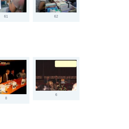
61
62
6
8