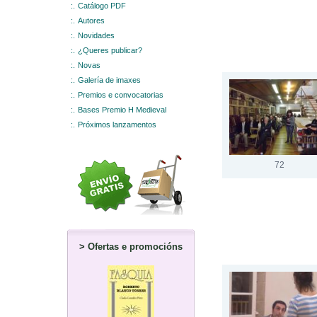
:.
Catálogo PDF
:.
Autores
:.
Novidades
:.
¿Queres publicar?
:.
Novas
:.
Galería de imaxes
:.
Premios e convocatorias
:.
Bases Premio H Medieval
:.
Próximos lanzamentos
72
>
Ofertas e promocións