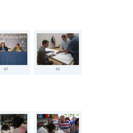
67
65