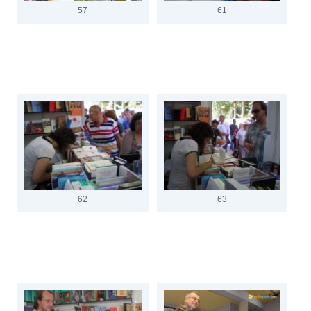
57
61
62
63