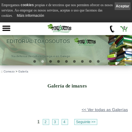
Empregamos
cookies
propias e de terceiros que nos permiten ofrecer os nosos
Aceptar
servizos. Ao empregar os nosos servizos, aceptas o uso que facemos das
cookies.
Máis información
0
EDITORIAL TOXOSOUTOS
Na defensa da cultura Galega e en Galego
::
Comezo
>
Galería
Galería de imaxes
<< Ver todas as Galerías
1
2
3
4
Seguinte >>