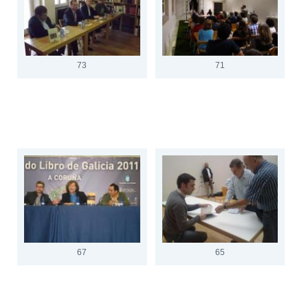
73
71
67
65