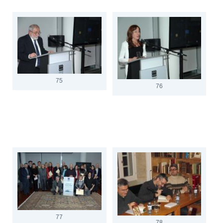
75
76
77
78