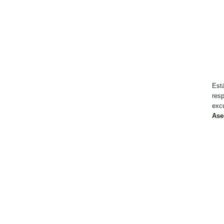
Est
resp
exc
Ase