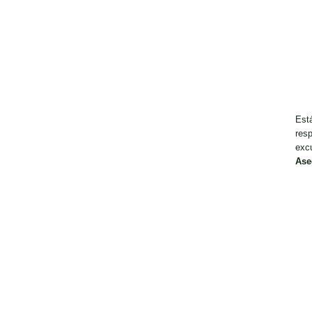
Est
resp
exc
Ase