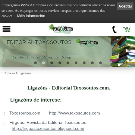
Empregamos
cookies
propias e de terceiros que nos permiten ofrecer os nosos
Aceptar
servizos. Ao empregar os nosos servizos, aceptas o uso que facemos das
cookies.
Máis información
0
EDITORIAL TOXOSOUTOS
Na defensa da cultura Galega e en Galego
::
Comezo
>
Ligazóns
Ligazóns - Editorial Toxosoutos.com.
Ligazóns de interese:
:.
Toxosoutos.com
http://www.toxosoutos.com
:.
Fírgoas. Revista da Editorial Toxosoutos
http://firgoastoxosoutos.blogspot.com/