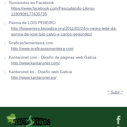
:.
Toxosoutos en Facebook
https://www.facebook.com/Pescudando-Libros-
1190908177635735
:.
Páxina de LOIS PEREIRO
http://loispereiro.blogaliza.org/2011/02/24/o-negro-leite-da-
aurora-de-jose-luis-calvo-e-carlos-gegundez/
:.
GraficasSementeira.com
http://www.graficassementeira.com
:.
Kantaronet.com - Diseño de páginas web Galicia
http://www.kantaronet.com/
:.
Kantaronet.es - Diseño web Galicia
http://www.kantaronet.es/
^ Subir ^