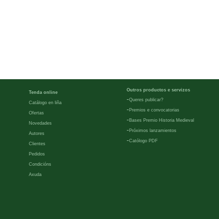
Outros productos e servizos
Tenda online
-
Queres publicar?
Catálogo en liña
-
Premios e convocatorias
Ofertas
-
Bases Premio Historia Medieval
Novedades
-
Próximos lanzamientos
Autores
-
Católogo PDF
Clientes
Pedidos
Condicións
Axuda