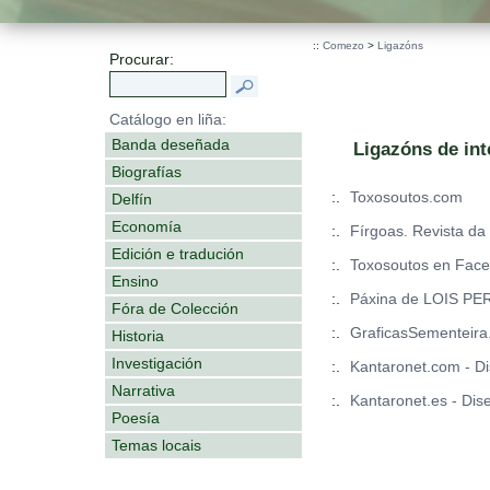
::
Comezo
>
Ligazóns
Procurar:
Catálogo en liña:
Banda deseñada
Ligazóns de int
Biografías
:.
Toxosoutos.com
Delfín
Economía
:.
Fírgoas. Revista da 
Edición e tradución
:.
Toxosoutos en Fac
Ensino
:.
Páxina de LOIS PE
Fóra de Colección
:.
GraficasSementeir
Historia
Investigación
:.
Kantaronet.com - Di
Narrativa
:.
Kantaronet.es - Dis
Poesía
Temas locais