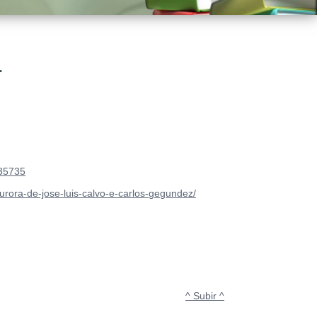
.
635735
-aurora-de-jose-luis-calvo-e-carlos-gegundez/
^ Subir ^