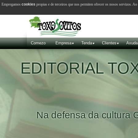
Empregamos
cookies
propias e de terceiros que nos permiten ofrecer os nosos servizos. A
Comezo
Empresa
Tenda
Clientes
Axuda
EDITORIAL T
Na defensa da cultura 