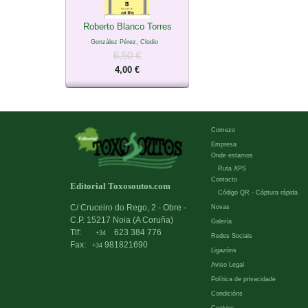
Roberto Blanco Torres
González Pérez, Clodio
6,50 €
4,00 €
Comezo
Empresa
Onde estamos
Ruta XPS
Contacto
Editorial Toxosoutos.com
Código QR - Cáptura rápida
C/ Cruceiro do Rego, 2 - Obre -
Novas
C.P. 15217 Noia (A Coruña)
Galería
Tlf:
623 384 776
+34
Redes Sociais
Fax:
981821690
+34
Ligazóns
Aviso Legal
Política de privacidade
Condicións