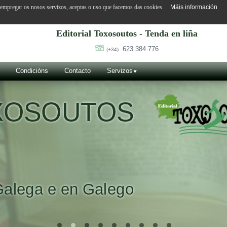
o empregar os nosos servizos, aceptas o uso que facemos das cookies.
Máis información
Editorial Toxosoutos - Tenda en liña
623 384 776
(+34)
Condicións
Contacto
Servizos
OXOSOUTOS
Galega e en Galego