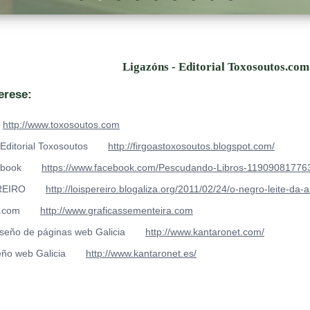
Ligazóns - Editorial Toxosoutos.com
erese:
http://www.toxosoutos.com
Editorial Toxosoutos
http://firgoastoxosoutos.blogspot.com/
ebook
https://www.facebook.com/Pescudando-Libros-1190908177
REIRO
http://loispereiro.blogaliza.org/2011/02/24/o-negro-leite-da
a.com
http://www.graficassementeira.com
seño de páginas web Galicia
http://www.kantaronet.com/
eño web Galicia
http://www.kantaronet.es/