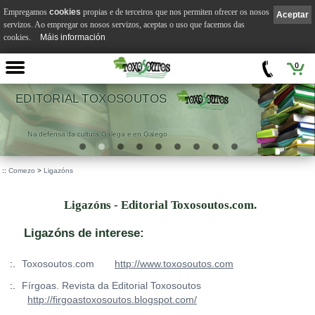
Empregamos
cookies
propias e de terceiros que nos permiten ofrecer os nosos
Aceptar
servizos. Ao empregar os nosos servizos, aceptas o uso que facemos das
cookies.
Máis información
0
EDITORIAL TOXOSOUTOS
Na defensa da cultura Galega e en Galego
::
Comezo
>
Ligazóns
Ligazóns - Editorial Toxosoutos.com.
Ligazóns de interese:
:.
Toxosoutos.com
http://www.toxosoutos.com
:.
Fírgoas. Revista da Editorial Toxosoutos
http://firgoastoxosoutos.blogspot.com/