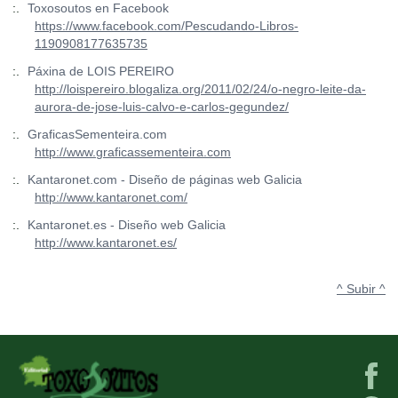
:.
Toxosoutos en Facebook
https://www.facebook.com/Pescudando-Libros-
1190908177635735
:.
Páxina de LOIS PEREIRO
http://loispereiro.blogaliza.org/2011/02/24/o-negro-leite-da-
aurora-de-jose-luis-calvo-e-carlos-gegundez/
:.
GraficasSementeira.com
http://www.graficassementeira.com
:.
Kantaronet.com - Diseño de páginas web Galicia
http://www.kantaronet.com/
:.
Kantaronet.es - Diseño web Galicia
http://www.kantaronet.es/
^ Subir ^