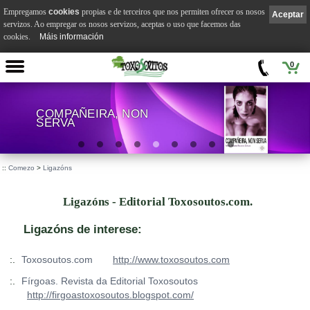
Empregamos
cookies
propias e de terceiros que nos permiten ofrecer os nosos
Aceptar
servizos. Ao empregar os nosos servizos, aceptas o uso que facemos das
cookies.
Máis información
0
COMPAÑEIRA, NON
SERVA
.
::
Comezo
>
Ligazóns
Ligazóns - Editorial Toxosoutos.com.
Ligazóns de interese:
:.
Toxosoutos.com
http://www.toxosoutos.com
:.
Fírgoas. Revista da Editorial Toxosoutos
http://firgoastoxosoutos.blogspot.com/