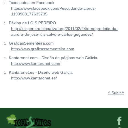
:.
Toxosoutos en Facebook
https://www.facebook.com/Pescudando-Libros-
1190908177635735
:.
Páxina de LOIS PEREIRO
http://loispereiro.blogaliza.org/2011/02/24/o-negro-leite-da-
aurora-de-jose-luis-calvo-e-carlos-gegundez/
:.
GraficasSementeira.com
http://www.graficassementeira.com
:.
Kantaronet.com - Diseño de páginas web Galicia
http://www.kantaronet.com/
:.
Kantaronet.es - Diseño web Galicia
http://www.kantaronet.es/
^ Subir ^