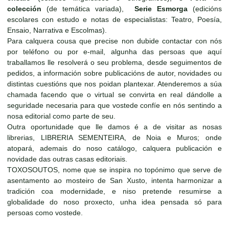
colección
(de temática variada),
Serie Esmorga
(edicións
escolares con estudo e notas de especialistas: Teatro, Poesía,
Ensaio, Narrativa e Escolmas).
Para calquera cousa que precise non dubide contactar con nós
por teléfono ou por e-mail, algunha das persoas que aquí
traballamos lle resolverá o seu problema, desde seguimentos de
pedidos, a información sobre publicacións de autor, novidades ou
distintas cuestións que nos poidan plantexar. Atenderemos a súa
chamada facendo que o virtual se convirta en real dándolle a
seguridade necesaria para que vostede confíe en nós sentindo a
nosa editorial como parte de seu.
Outra oportunidade que lle damos é a de visitar as nosas
librerias, LIBRERIA SEMENTEIRA, de Noia e Muros; onde
atopará, ademais do noso catálogo, calquera publicación e
novidade das outras casas editoriais.
TOXOSOUTOS, nome que se inspira no topónimo que serve de
asentamento ao mosteiro de San Xusto, intenta harmonizar a
tradición coa modernidade, e niso pretende resumirse a
globalidade do noso proxecto, unha idea pensada só para
persoas como vostede.