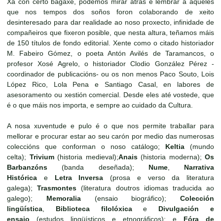
Xa con certo bagaxe, podemos mirar atrás e lembrar a aqueles
que nos tempos dos soños foron colaborando de xeito
desinteresado para dar realidade ao noso proxecto, infinidade de
compañeiros que fixeron posible, que nesta altura, teñamos máis
de 150 títulos de fondo editorial. Xente como o citado historiador
M. Fabeiro Gómez, o poeta Antón Avilés de Taramancos, o
profesor Xosé Agrelo, o historiador Clodio González Pérez -
coordinador de publicacións- ou os non menos Paco Souto, Lois
López Rico, Lola Pena e Santiago Casal, en labores de
asesoramento ou xestión comercial. Desde eles até vostede, que
é o que máis nos importa, e sempre ao cuidado da Cultura.
A nosa xuventude e pulo é o que nos permite traballar para
mellorar e procurar estar ao seu carón por medio das numerosas
coleccións que conforman o noso catálogo;
Keltia
(mundo
celta);
Trivium
(historia medieval);
Anais
(historia moderna);
Os
Barbanzóns
(banda deseñada);
Nume
,
Narrativa
Histórica
e
Letra Inversa
(prosa e verso da literatura
galega);
Trasmontes
(literatura doutros idiomas traducida ao
galego);
Memoralia
(ensaio biográfico);
Colección
lingüística
,
Biblioteca filolóxica
e
Divulgación e
ensaio
(estudos lingüísticos e etnográficos); e
Fóra de