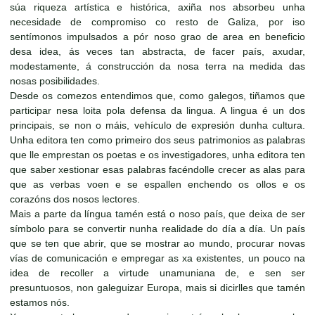
súa riqueza artística e histórica, axiña nos absorbeu unha
necesidade de compromiso co resto de Galiza, por iso
sentímonos impulsados a pór noso grao de area en beneficio
desa idea, ás veces tan abstracta, de facer país, axudar,
modestamente, á construcción da nosa terra na medida das
nosas posibilidades.
Desde os comezos entendimos que, como galegos, tiñamos que
participar nesa loita pola defensa da lingua. A lingua é un dos
principais, se non o máis, vehículo de expresión dunha cultura.
Unha editora ten como primeiro dos seus patrimonios as palabras
que lle emprestan os poetas e os investigadores, unha editora ten
que saber xestionar esas palabras facéndolle crecer as alas para
que as verbas voen e se espallen enchendo os ollos e os
corazóns dos nosos lectores.
Mais a parte da língua tamén está o noso país, que deixa de ser
símbolo para se convertir nunha realidade do día a día. Un país
que se ten que abrir, que se mostrar ao mundo, procurar novas
vías de comunicación e empregar as xa existentes, un pouco na
idea de recoller a virtude unamuniana de, e sen ser
presuntuosos, non galeguizar Europa, mais si dicirlles que tamén
estamos nós.