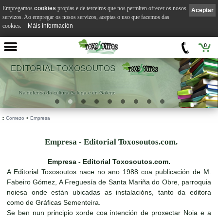
Empregamos
cookies
propias e de terceiros que nos permiten ofrecer os nosos
Aceptar
servizos. Ao empregar os nosos servizos, aceptas o uso que facemos das
cookies.
Máis información
0
EDITORIAL TOXOSOUTOS
Na defensa da cultura Galega e en Galego
::
Comezo
>
Empresa
Empresa - Editorial Toxosoutos.com.
Empresa - Editorial Toxosoutos.com.
A Editorial Toxosoutos nace no ano 1988 coa publicación de M.
Fabeiro Gómez, A Freguesía de Santa Mariña do Obre, parroquia
noiesa onde están ubicadas as instalacións, tanto da editora
como de Gráficas Sementeira.
Se ben nun principio xorde coa intención de proxectar Noia e a