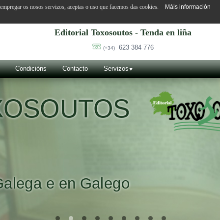
o empregar os nosos servizos, aceptas o uso que facemos das cookies.
Máis información
Editorial Toxosoutos - Tenda en liña
623 384 776
(+34)
Condicións
Contacto
Servizos
OXOSOUTOS
Galega e en Galego