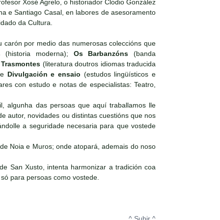
ofesor Xosé Agrelo, o historiador Clodio González
ena e Santiago Casal, en labores de asesoramento
idado da Cultura.
seu carón por medio das numerosas coleccións que
is
(historia moderna);
Os Barbanzóns
(banda
;
Trasmontes
(literatura doutros idiomas traducida
e
Divulgación e ensaio
(estudos lingüísticos e
ares con estudo e notas de especialistas: Teatro,
l, algunha das persoas que aquí traballamos lle
e autor, novidades ou distintas cuestións que nos
ándolle a seguridade necesaria para que vostede
, de Noia e Muros; onde atopará, ademais do noso
San Xusto, intenta harmonizar a tradición coa
 só para persoas como vostede.
^ Subir ^