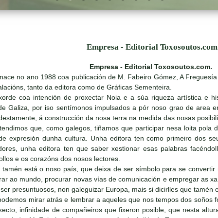
Empresa - Editorial Toxosoutos.com
Empresa - Editorial Toxosoutos.com.
s nace no ano 1988 coa publicación de M. Fabeiro Gómez, A Freguesí
alacións, tanto da editora como de Gráficas Sementeira.
xorde coa intención de proxectar Noia e a súa riqueza artística e 
e Galiza, por iso sentímonos impulsados a pór noso grao de area en
destamente, á construcción da nosa terra na medida das nosas posibil
ndimos que, como galegos, tiñamos que participar nesa loita pola def
de expresión dunha cultura. Unha editora ten como primeiro dos se
dores, unha editora ten que saber xestionar esas palabras facéndo
llos e os corazóns dos nosos lectores.
a tamén está o noso país, que deixa de ser símbolo para se convertir
rar ao mundo, procurar novas vías de comunicación e empregar as xa e
er presuntuosos, non galeguizar Europa, mais si dicirlles que tamén 
podemos mirar atrás e lembrar a aqueles que nos tempos dos soños f
ecto, infinidade de compañeiros que fixeron posible, que nesta altura