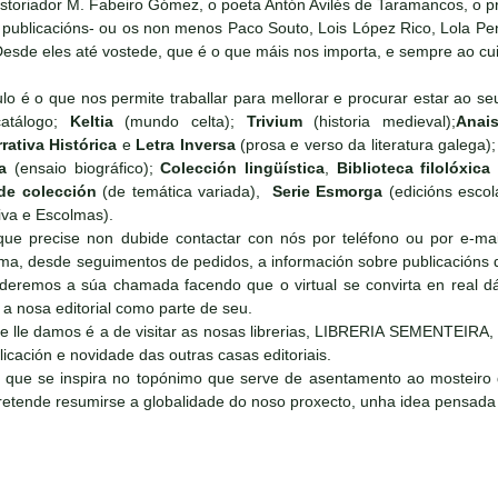
storiador M. Fabeiro Gómez, o poeta Antón Avilés de Taramancos, o pr
 publicacións- ou os non menos Paco Souto, Lois López Rico, Lola P
Desde eles até vostede, que é o que máis nos importa, e sempre ao cu
lo é o que nos permite traballar para mellorar e procurar estar ao 
atálogo;
Keltia
(mundo celta);
Trivium
(historia medieval);
Ana
rativa Histórica
e
Letra Inversa
(prosa e verso da literatura galega)
a
(ensaio biográfico);
Colección lingüística
,
Biblioteca filolóxica
de colección
(de temática variada),
Serie Esmorga
(edicións escol
tiva e Escolmas).
ue precise non dubide contactar con nós por teléfono ou por e-mai
ma, desde seguimentos de pedidos, a información sobre publicacións d
nderemos a súa chamada facendo que o virtual se convirta en real d
 a nosa editorial como parte de seu.
e lle damos é a de visitar as nosas librerias, LIBRERIA SEMENTEIRA
licación e novidade das outras casas editoriais.
 se inspira no topónimo que serve de asentamento ao mosteiro de 
retende resumirse a globalidade do noso proxecto, unha idea pensada