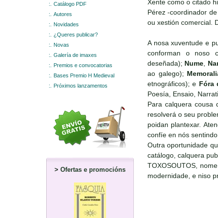
Xente como o citado hi
:.
Catálogo PDF
Pérez -coordinador de
:.
Autores
ou xestión comercial. 
:.
Novidades
:.
¿Queres publicar?
A nosa xuventude e pu
:.
Novas
conforman o noso c
:.
Galería de imaxes
deseñada);
Nume
,
Nar
:.
Premios e convocatorias
ao galego);
Memorali
:.
Bases Premio H Medieval
etnográficos); e
Fóra 
:.
Próximos lanzamentos
Poesía, Ensaio, Narra
Para calquera cousa q
resolverá o seu proble
poidan plantexar. Ate
confíe en nós sentindo
Outra oportunidade qu
catálogo, calquera pub
TOXOSOUTOS, nome que
>
Ofertas e promocións
modernidade, e niso p