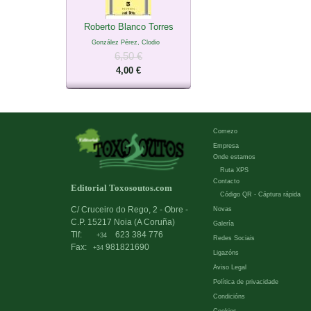
Roberto Blanco Torres
González Pérez, Clodio
6,50 €
4,00 €
Comezo
Empresa
Onde estamos
Ruta XPS
Contacto
Editorial Toxosoutos.com
Código QR - Cáptura rápida
C/ Cruceiro do Rego, 2 - Obre -
Novas
C.P. 15217 Noia (A Coruña)
Galería
Tlf:
623 384 776
+34
Redes Sociais
Fax:
981821690
+34
Ligazóns
Aviso Legal
Política de privacidade
Condicións