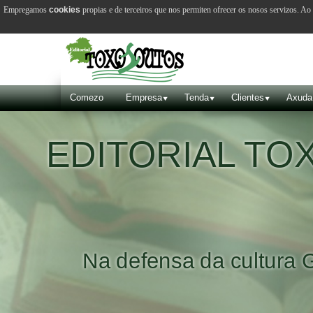
Empregamos
cookies
propias e de terceiros que nos permiten ofrecer os nosos servizos. A
Comezo
Empresa
Tenda
Clientes
Axuda
EDITORIAL T
Na defensa da cultura 