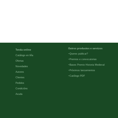
Outros productos e servizos
Tenda online
-
Queres publicar?
Catálogo en liña
-
Premios e convocatorias
Ofertas
-
Bases Premio Historia Medieval
Novedades
-
Próximos lanzamientos
Autores
-
Católogo PDF
Clientes
Pedidos
Condicións
Axuda