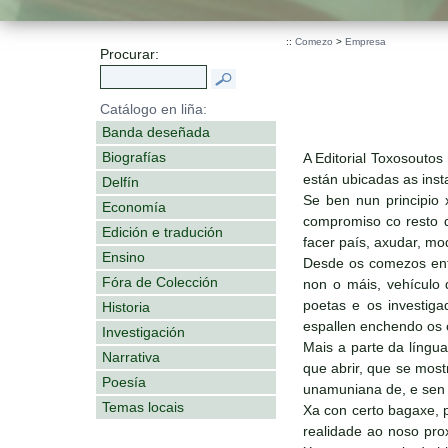
::
Comezo
>
Empresa
Procurar:
Catálogo en liña:
Banda deseñada
Biografías
A Editorial Toxosouto
están ubicadas as inst
Delfín
Se ben nun principio 
Economía
compromiso co resto d
Edición e tradución
facer país, axudar, mo
Ensino
Desde os comezos ente
Fóra de Colección
non o máis, vehículo 
poetas e os investiga
Historia
espallen enchendo os o
Investigación
Mais a parte da língu
Narrativa
que abrir, que se most
Poesía
unamuniana de, e sen s
Temas locais
Xa con certo bagaxe, 
realidade ao noso prox